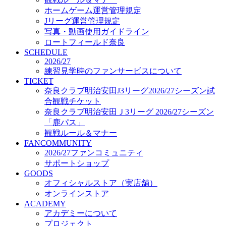
オフィシャルストア（実店舗）
ホームゲーム運営管理規定
オンラインストア
Jリーグ運営管理規定
ACADEMY
写真・動画使用ガイドライン
アカデミーについて
ロートフィールド奈良
プロジェクト
SCHEDULE
コーチ&スタッフ
2026/27
ジュニア
練習見学時のファンサービスについて
ジュニアユース
TICKET
奈良クラブ明治安田J3リーグ2026/27シーズン試
ユース
合観戦チケット
練習拠点（ナラディーア）
奈良クラブ明治安田Ｊ3リーグ 2026/27シーズン
SCHOOL
CLUB
「鹿パス」
2026/27 パートナー企業
観戦ルール＆マナー
パートナー募集
FANCOMMUNITY
クラブ理念
2026/27ファンコミュニティ
クラブ情報
サポートショップ
サステナビリティ
GOODS
オフィシャルストア（実店舗）
Web制作支援
オンラインストア
応援プロジェクト
ACADEMY
アカデミーについて
プロジェクト