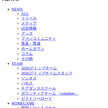
チアダンススクール
NEWS
ボランティアチーム「volundeer」
ALL
ビクトリーロード
リリース
HOMEGAME
メディア
観戦ルール＆マナー
試合情報
ホームゲーム運営管理規定
グッズ
Jリーグ運営管理規定
ファンコミュニティ
写真・動画使用ガイドライン
普及・育成
ロートフィールド奈良
ホームタウン
SCHEDULE
コラム
2026/27
練習見学時のファンサービスについて
その他
TICKET
TEAM
奈良クラブ明治安田J3リーグ2026/27シーズン試
2026/27トップチーム
合観戦チケット
2026/27トップチームスタッフ
奈良クラブ明治安田Ｊ3リーグ 2026/27シーズン
ソシオス
「鹿パス」
バモス
観戦ルール＆マナー
チアダンススクール
FANCOMMUNITY
ボランティアチーム「volundeer」
2026/27ファンコミュニティ
ビクトリーロード
サポートショップ
HOMEGAME
GOODS
観戦ルール＆マナー