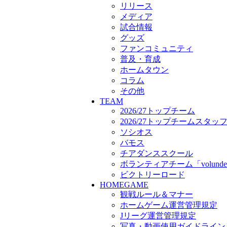
ボランティアチーム「volunde
リリース
ビクトリーロード
メディア
HOMEGAME
試合情報
観戦ルール＆マナー
グッズ
ホームゲーム運営管理規定
ファンコミュニティ
Jリーグ運営管理規定
普及・育成
写真・動画使用ガイドライン
ホームタウン
ロートフィールド奈良
コラム
SCHEDULE
その他
2026/27
TEAM
練習見学時のファンサービス
2026/27トップチーム
TICKET
2026/27トップチームスタッ
奈良クラブ明治安田J3リーグ2
ソシオス
奈良クラブ明治安田Ｊ3リーグ 
バモス
観戦ルール＆マナー
チアダンススクール
FANCOMMUNITY
ボランティアチーム「volunde
2026/27ファンコミュニティ
ビクトリーロード
サポートショップ
HOMEGAME
GOODS
観戦ルール＆マナー
オフィシャルストア（実店舗
ホームゲーム運営管理規定
オンラインストア
Jリーグ運営管理規定
ACADEMY
アカデミーについて
写真・動画使用ガイドライン