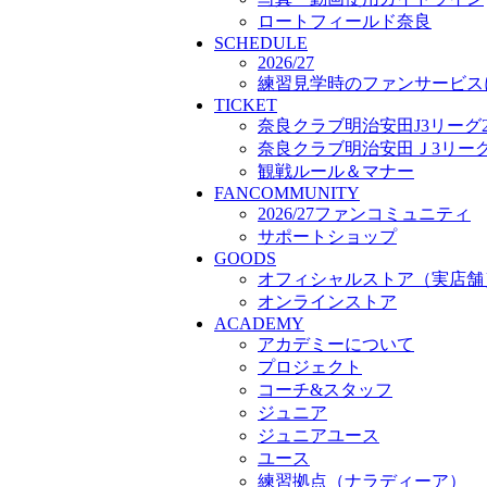
プロジェクト
ロートフィールド奈良
SCHEDULE
コーチ&スタッフ
2026/27
ジュニア
練習見学時のファンサービス
ジュニアユース
TICKET
ユース
奈良クラブ明治安田J3リーグ2
練習拠点（ナラディーア）
奈良クラブ明治安田Ｊ3リーグ 
SCHOOL
観戦ルール＆マナー
CLUB
FANCOMMUNITY
2026/27 パートナー企業
2026/27ファンコミュニティ
パートナー募集
サポートショップ
クラブ理念
GOODS
クラブ情報
オフィシャルストア（実店舗
サステナビリティ
オンラインストア
Web制作支援
ACADEMY
応援プロジェクト
アカデミーについて
プロジェクト
コーチ&スタッフ
ジュニア
ジュニアユース
ユース
練習拠点（ナラディーア）