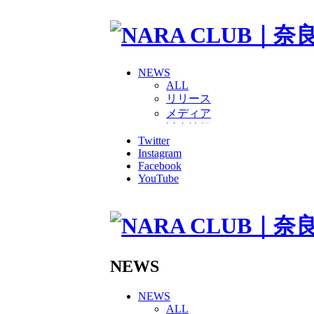
NEWS
ALL
リリース
メディア
試合情報
Twitter
グッズ
Instagram
ファンコミュニティ
Facebook
普及・育成
YouTube
ホームタウン
コラム
その他
TEAM
2026/27トップチーム
2026/27トップチームスタッ
NEWS
ソシオス
バモス
NEWS
チアダンススクール
ALL