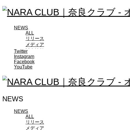
NEWS
ALL
リリース
メディア
試合情報
Twitter
Instagram
グッズ
Facebook
ファンコミュニティ
YouTube
普及・育成
ホームタウン
コラム
その他
TEAM
NEWS
2026/27トップチーム
2026/27トップチームスタッフ
ソシオス
NEWS
ALL
バモス
リリース
チアダンススクール
メディア
ボランティアチーム「volundeer」