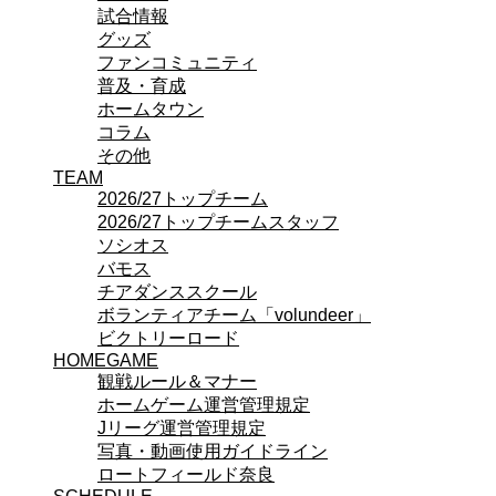
試合情報
ビクトリーロード
グッズ
HOMEGAME
ファンコミュニティ
観戦ルール＆マナー
普及・育成
ホームゲーム運営管理規定
ホームタウン
Jリーグ運営管理規定
コラム
写真・動画使用ガイドライン
その他
ロートフィールド奈良
TEAM
SCHEDULE
2026/27
2026/27トップチーム
練習見学時のファンサービスについて
2026/27トップチームスタッフ
TICKET
ソシオス
奈良クラブ明治安田J3リーグ2026/27シーズン
バモス
奈良クラブ明治安田Ｊ3リーグ 2026/27シーズン
チアダンススクール
観戦ルール＆マナー
ボランティアチーム「volundeer」
FANCOMMUNITY
ビクトリーロード
2026/27ファンコミュニティ
HOMEGAME
サポートショップ
観戦ルール＆マナー
GOODS
ホームゲーム運営管理規定
オフィシャルストア（実店舗）
Jリーグ運営管理規定
オンラインストア
写真・動画使用ガイドライン
ACADEMY
ロートフィールド奈良
アカデミーについて