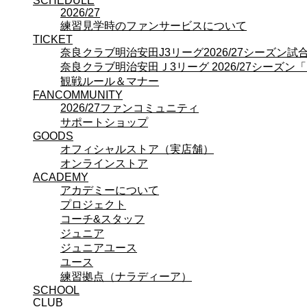
SCHEDULE
プロジェクト
2026/27
コーチ&スタッフ
練習見学時のファンサービスについて
ジュニア
TICKET
ジュニアユース
奈良クラブ明治安田J3リーグ2026/27シーズン
ユース
奈良クラブ明治安田Ｊ3リーグ 2026/27シーズン
練習拠点（ナラディーア）
観戦ルール＆マナー
SCHOOL
FANCOMMUNITY
CLUB
2026/27ファンコミュニティ
2026/27 パートナー企業
サポートショップ
パートナー募集
GOODS
クラブ理念
オフィシャルストア（実店舗）
クラブ情報
オンラインストア
サステナビリティ
ACADEMY
アカデミーについて
Web制作支援
プロジェクト
応援プロジェクト
コーチ&スタッフ
ジュニア
ジュニアユース
ユース
練習拠点（ナラディーア）
SCHOOL
CLUB