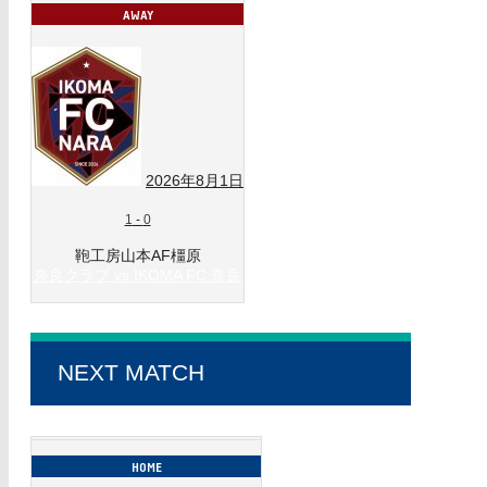
2026年8月1日
1
-
0
鞄工房山本AF橿原
奈良クラブ vs IKOMA FC 奈良
NEXT MATCH