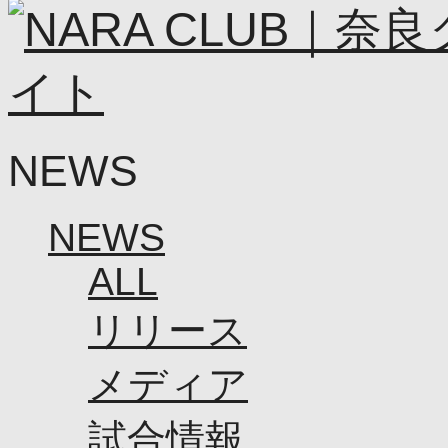
ソシオス
バモス
チアダンススクール
ボランティアチーム「volundeer」
ビクトリーロード
HOMEGAME
観戦ルール＆マナー
NEWS
ホームゲーム運営管理規定
Jリーグ運営管理規定
写真・動画使用ガイドライン
ロートフィールド奈良
NEWS
SCHEDULE
2026/27
ALL
練習見学時のファンサービスについて
TICKET
リリース
奈良クラブ明治安田J3リーグ2026/27シーズン
奈良クラブ明治安田Ｊ3リーグ 2026/27シーズン
観戦ルール＆マナー
メディア
FANCOMMUNITY
2026/27ファンコミュニティ
サポートショップ
試合情報
GOODS