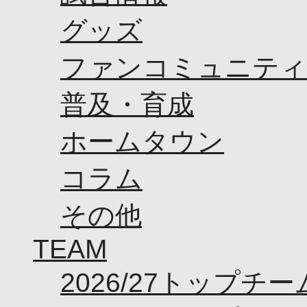
オフィシャルストア（実店舗）
グッズ
オンラインストア
ACADEMY
アカデミーについて
ファンコミュニティ
プロジェクト
コーチ&スタッフ
ジュニア
普及・育成
ジュニアユース
ユース
ホームタウン
練習拠点（ナラディーア）
SCHOOL
CLUB
コラム
2026/27 パートナー企業
パートナー募集
クラブ理念
その他
クラブ情報
サステナビリティ
TEAM
Web制作支援
応援プロジェクト
2026/27トップチー