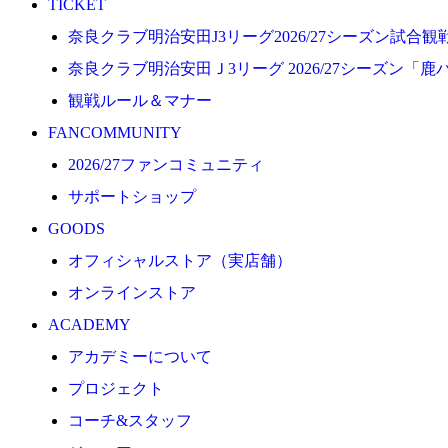
TICKET
プロジェクト
奈良クラブ明治安田J3リーグ2026/27シーズン試合
コーチ&スタッフ
奈良クラブ明治安田Ｊ3リーグ 2026/27シーズン「鹿
ジュニア
観戦ルール＆マナー
ジュニアユース
FANCOMMUNITY
ユース
2026/27ファンコミュニティ
練習拠点（ナラディーア）
サポートショップ
SCHOOL
GOODS
CLUB
オフィシャルストア（実店舗）
2026/27 パートナー企業
オンラインストア
パートナー募集
ACADEMY
クラブ理念
アカデミーについて
クラブ情報
プロジェクト
サステナビリティ
コーチ&スタッフ
Web制作支援