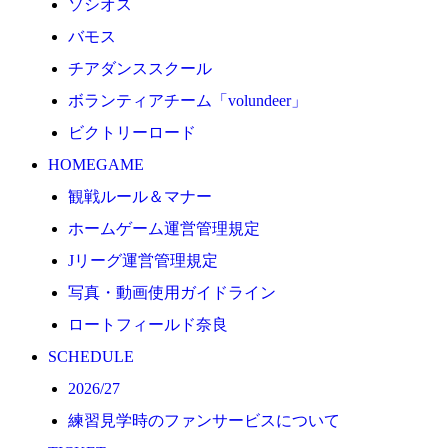
ソシオス
2026/27
バモス
練習見学時のファンサービスについて
チアダンススクール
TICKET
ボランティアチーム「volundeer」
奈良クラブ明治安田J3リーグ2026/27シーズン試合
ビクトリーロード
奈良クラブ明治安田Ｊ3リーグ 2026/27シーズン「鹿
HOMEGAME
観戦ルール＆マナー
観戦ルール＆マナー
FANCOMMUNITY
ホームゲーム運営管理規定
2026/27ファンコミュニティ
Jリーグ運営管理規定
サポートショップ
写真・動画使用ガイドライン
GOODS
ロートフィールド奈良
オフィシャルストア（実店舗）
SCHEDULE
オンラインストア
2026/27
ACADEMY
練習見学時のファンサービスについて
アカデミーについて