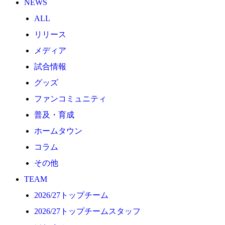
NEWS
2026/27トップチーム
ALL
2026/27トップチームスタッフ
リリース
ソシオス
メディア
バモス
試合情報
チアダンススクール
グッズ
ボランティアチーム「volundeer」
ファンコミュニティ
ビクトリーロード
普及・育成
HOMEGAME
ホームタウン
観戦ルール＆マナー
コラム
ホームゲーム運営管理規定
その他
Jリーグ運営管理規定
TEAM
写真・動画使用ガイドライン
2026/27トップチーム
ロートフィールド奈良
2026/27トップチームスタッフ
SCHEDULE