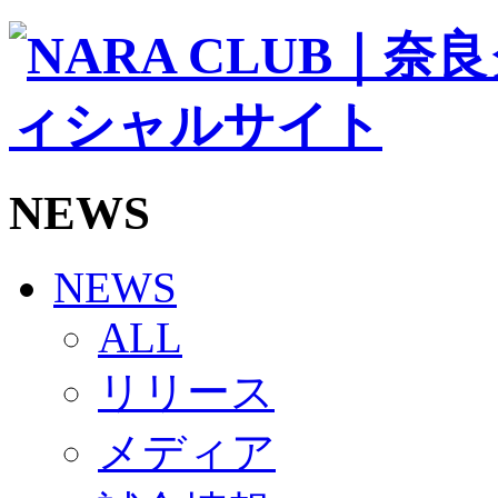
ソシオス
バモス
チアダンススクール
ボランティアチーム「volundeer」
ビクトリーロード
HOMEGAME
観戦ルール＆マナー
ホームゲーム運営管理規定
NEWS
Jリーグ運営管理規定
写真・動画使用ガイドライン
ロートフィールド奈良
SCHEDULE
NEWS
2026/27
練習見学時のファンサービスについて
ALL
TICKET
奈良クラブ明治安田J3リーグ2026/27シーズン試
リリース
奈良クラブ明治安田Ｊ3リーグ 2026/27シーズン
観戦ルール＆マナー
FANCOMMUNITY
メディア
2026/27ファンコミュニティ
サポートショップ
GOODS