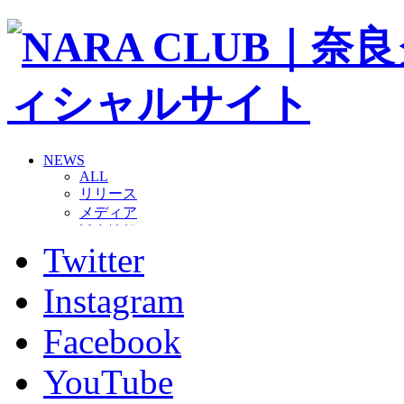
NEWS
ALL
リリース
メディア
試合情報
Twitter
グッズ
ファンコミュニティ
普及・育成
Instagram
ホームタウン
コラム
Facebook
その他
TEAM
YouTube
2026/27トップチーム
2026/27トップチームスタッフ