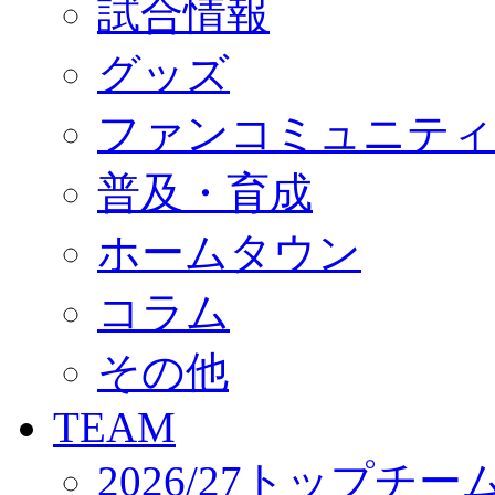
試合情報
オフィシャルストア（実店舗）
オンラインストア
ACADEMY
グッズ
アカデミーについて
プロジェクト
ファンコミュニティ
コーチ&スタッフ
ジュニア
ジュニアユース
普及・育成
ユース
練習拠点（ナラディーア）
ホームタウン
SCHOOL
CLUB
2026/27 パートナー企業
コラム
パートナー募集
クラブ理念
クラブ情報
その他
サステナビリティ
Web制作支援
TEAM
応援プロジェクト
2026/27トップチー