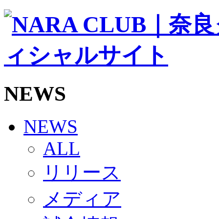
ソシオス
バモス
チアダンススクール
ボランティアチーム「volundeer」
ビクトリーロード
HOMEGAME
観戦ルール＆マナー
ホームゲーム運営管理規定
NEWS
Jリーグ運営管理規定
写真・動画使用ガイドライン
ロートフィールド奈良
SCHEDULE
NEWS
2026/27
練習見学時のファンサービスについて
ALL
TICKET
奈良クラブ明治安田J3リーグ2026/27シーズン試
リリース
奈良クラブ明治安田Ｊ3リーグ 2026/27シーズン
観戦ルール＆マナー
FANCOMMUNITY
メディア
2026/27ファンコミュニティ
サポートショップ
GOODS