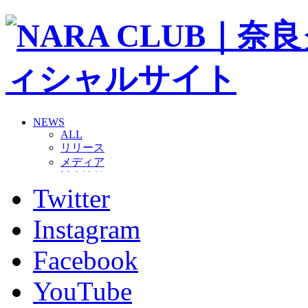
NEWS
ALL
リリース
メディア
試合情報
Twitter
グッズ
ファンコミュニティ
普及・育成
Instagram
ホームタウン
コラム
Facebook
その他
TEAM
YouTube
2026/27トップチーム
2026/27トップチームスタッフ