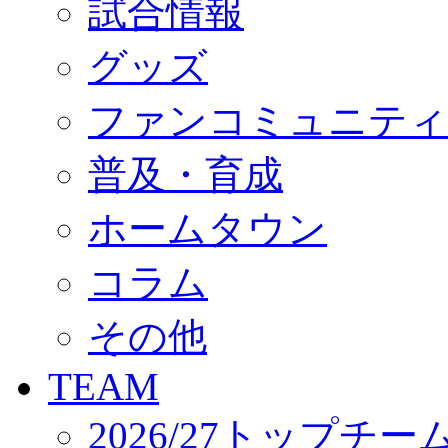
試合情報
オフィシャルストア（実店舗）
オンラインストア
ACADEMY
グッズ
アカデミーについて
プロジェクト
ファンコミュニティ
コーチ&スタッフ
ジュニア
ジュニアユース
普及・育成
ユース
練習拠点（ナラディーア）
ホームタウン
SCHOOL
CLUB
2026/27 パートナー企業
コラム
パートナー募集
クラブ理念
クラブ情報
その他
サステナビリティ
Web制作支援
TEAM
応援プロジェクト
2026/27トップチー