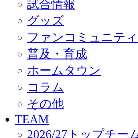
試合情報
オフィシャルストア（実店舗）
オンラインストア
ACADEMY
グッズ
アカデミーについて
プロジェクト
ファンコミュニティ
コーチ&スタッフ
ジュニア
ジュニアユース
普及・育成
ユース
練習拠点（ナラディーア）
ホームタウン
SCHOOL
CLUB
2026/27 パートナー企業
コラム
パートナー募集
クラブ理念
クラブ情報
その他
サステナビリティ
Web制作支援
TEAM
応援プロジェクト
2026/27トップチー