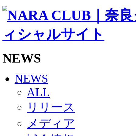
ソシオス
バモス
チアダンススクール
ボランティアチーム「volundeer」
ビクトリーロード
HOMEGAME
観戦ルール＆マナー
ホームゲーム運営管理規定
NEWS
Jリーグ運営管理規定
写真・動画使用ガイドライン
ロートフィールド奈良
SCHEDULE
NEWS
2026/27
練習見学時のファンサービスについて
ALL
TICKET
奈良クラブ明治安田J3リーグ2026/27シーズン試
リリース
奈良クラブ明治安田Ｊ3リーグ 2026/27シーズン
観戦ルール＆マナー
FANCOMMUNITY
メディア
2026/27ファンコミュニティ
サポートショップ
GOODS