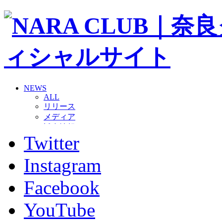
NEWS
ALL
リリース
メディア
試合情報
Twitter
グッズ
ファンコミュニティ
普及・育成
Instagram
ホームタウン
コラム
Facebook
その他
TEAM
YouTube
2026/27トップチーム
2026/27トップチームスタッフ