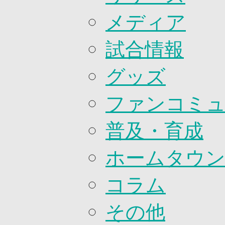
2026/27ファンコミュニティ
メディア
サポートショップ
GOODS
オフィシャルストア（実店舗）
試合情報
オンラインストア
ACADEMY
グッズ
アカデミーについて
プロジェクト
コーチ&スタッフ
ファンコミ
ジュニア
ジュニアユース
普及・育成
ユース
練習拠点（ナラディーア）
SCHOOL
ホームタウ
CLUB
2026/27 パートナー企業
パートナー募集
コラム
クラブ理念
クラブ情報
その他
サステナビリティ
Web制作支援