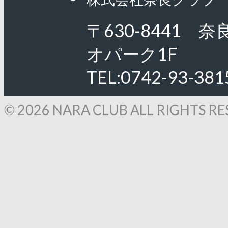
〒630-8441 
オパーク1F
TEL:0742-93-381
© 2026 NARA CLUB ALL RIGHTS RE