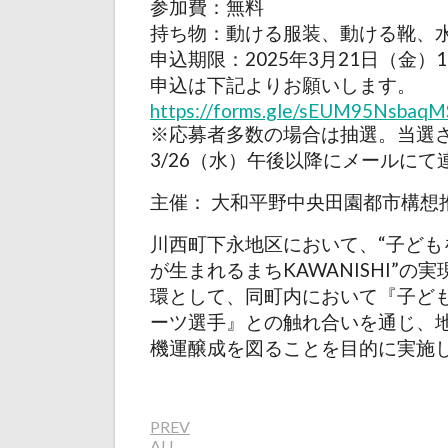
参加費：無料
持ち物：動ける服装、動ける靴、
申込期限：2025年3月21日（金）18
申込は下記よりお願いします。
https://forms.gle/sEUM95Nsbaq
※応募者多数の場合は抽選。当選
3/26（水）午後以降にメールに
主催： 大和平野中央田園都市構想
川西町下永地区において、“子ども
が生まれるまちKAWANISHI”の
環として、同町内において『子ど
ーツ選手』との触れ合いを通じ、
機運醸成を図ることを目的に実施
PREV
ALL