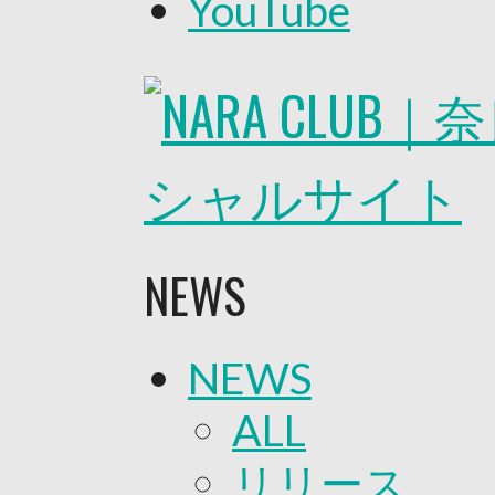
YouTube
2026/27トップチーム
2026/27トップチームスタッフ
ソシオス
バモス
チアダンススクール
ボランティアチーム「volundeer
ビクトリーロード
HOMEGAME
観戦ルール＆マナー
ホームゲーム運営管理規定
Jリーグ運営管理規定
NEWS
写真・動画使用ガイドライン
ロートフィールド奈良
SCHEDULE
2026/27
NEWS
練習見学時のファンサービスに
TICKET
奈良クラブ明治安田J3リーグ202
ALL
奈良クラブ明治安田Ｊ3リーグ 20
観戦ルール＆マナー
リリース
FANCOMMUNITY