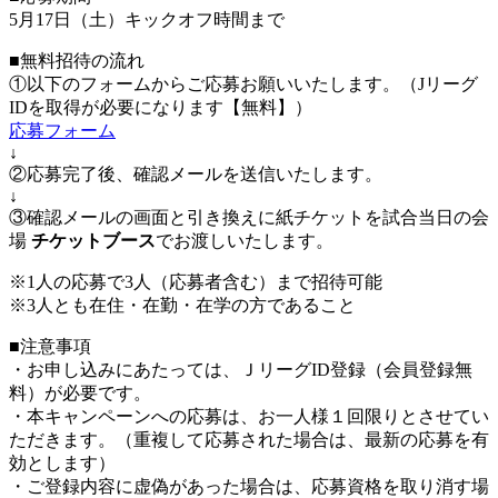
5月17日（土）キックオフ時間まで
■無料招待の流れ
①以下のフォームからご応募お願いいたします。（Jリーグ
IDを取得が必要になります【無料】）
応募フォーム
↓
②応募完了後、確認メールを送信いたします。
↓
③確認メールの画面と引き換えに紙チケットを試合当日の会
場
チケットブース
でお渡しいたします。
※1人の応募で3人（応募者含む）まで招待可能
※3人とも在住・在勤・在学の方であること
■注意事項
・お申し込みにあたっては、ＪリーグID登録（会員登録無
料）が必要です。
・本キャンペーンへの応募は、お一人様１回限りとさせてい
ただきます。（重複して応募された場合は、最新の応募を有
効とします）
・ご登録内容に虚偽があった場合は、応募資格を取り消す場