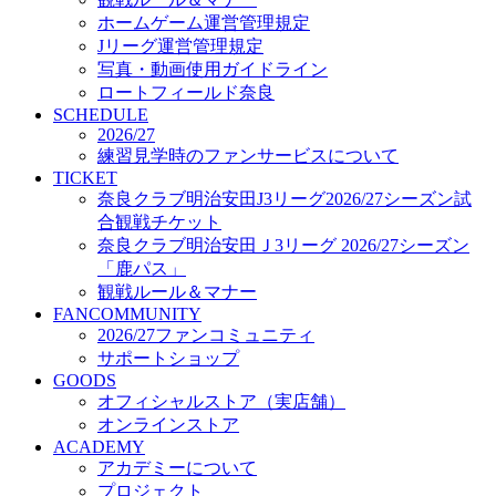
オフィシャルストア（実店舗）
ホームゲーム運営管理規定
オンラインストア
Jリーグ運営管理規定
ACADEMY
写真・動画使用ガイドライン
アカデミーについて
ロートフィールド奈良
プロジェクト
SCHEDULE
コーチ&スタッフ
2026/27
ジュニア
練習見学時のファンサービスについて
ジュニアユース
TICKET
奈良クラブ明治安田J3リーグ2026/27シーズン試
ユース
合観戦チケット
練習拠点（ナラディーア）
奈良クラブ明治安田Ｊ3リーグ 2026/27シーズン
SCHOOL
CLUB
「鹿パス」
2026/27 パートナー企業
観戦ルール＆マナー
パートナー募集
FANCOMMUNITY
クラブ理念
2026/27ファンコミュニティ
クラブ情報
サポートショップ
サステナビリティ
GOODS
オフィシャルストア（実店舗）
Web制作支援
オンラインストア
応援プロジェクト
ACADEMY
アカデミーについて
プロジェクト