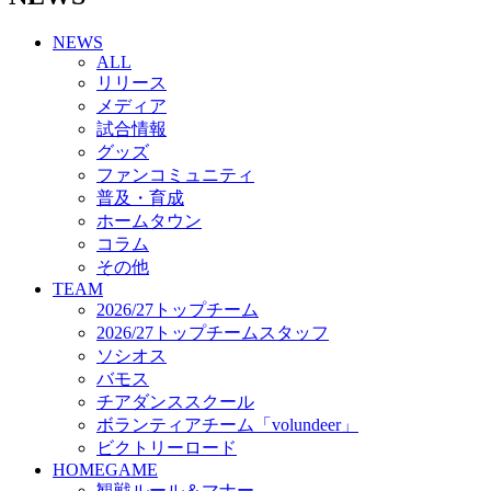
チアダンススクール
NEWS
ボランティアチーム「volundeer」
ALL
ビクトリーロード
リリース
HOMEGAME
メディア
観戦ルール＆マナー
試合情報
ホームゲーム運営管理規定
グッズ
Jリーグ運営管理規定
ファンコミュニティ
写真・動画使用ガイドライン
普及・育成
ロートフィールド奈良
ホームタウン
SCHEDULE
コラム
2026/27
練習見学時のファンサービスについて
その他
TICKET
TEAM
奈良クラブ明治安田J3リーグ2026/27シーズン試
2026/27トップチーム
合観戦チケット
2026/27トップチームスタッフ
奈良クラブ明治安田Ｊ3リーグ 2026/27シーズン
ソシオス
「鹿パス」
バモス
観戦ルール＆マナー
チアダンススクール
FANCOMMUNITY
ボランティアチーム「volundeer」
2026/27ファンコミュニティ
ビクトリーロード
サポートショップ
HOMEGAME
GOODS
観戦ルール＆マナー