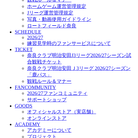
オフィシャルストア（実店舗）
ホームゲーム運営管理規定
オンラインストア
Jリーグ運営管理規定
ACADEMY
写真・動画使用ガイドライン
アカデミーについて
ロートフィールド奈良
プロジェクト
SCHEDULE
コーチ&スタッフ
2026/27
ジュニア
練習見学時のファンサービスについて
ジュニアユース
TICKET
奈良クラブ明治安田J3リーグ2026/27シーズン試
ユース
合観戦チケット
練習拠点（ナラディーア）
奈良クラブ明治安田Ｊ3リーグ 2026/27シーズン
SCHOOL
CLUB
「鹿パス」
2026/27 パートナー企業
観戦ルール＆マナー
パートナー募集
FANCOMMUNITY
クラブ理念
2026/27ファンコミュニティ
クラブ情報
サポートショップ
サステナビリティ
GOODS
オフィシャルストア（実店舗）
Web制作支援
オンラインストア
応援プロジェクト
ACADEMY
アカデミーについて
プロジェクト