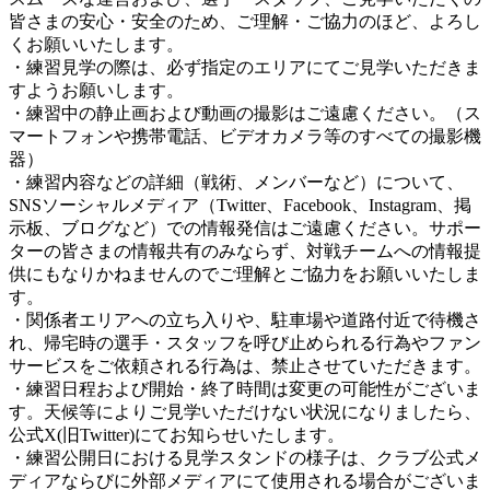
皆さまの安心・安全のため、ご理解・ご協力のほど、よろし
くお願いいたします。
・練習見学の際は、必ず指定のエリアにてご見学いただきま
すようお願いします。
・練習中の静止画および動画の撮影はご遠慮ください。（ス
マートフォンや携帯電話、ビデオカメラ等のすべての撮影機
器）
・練習内容などの詳細（戦術、メンバーなど）について、
SNSソーシャルメディア（Twitter、Facebook、Instagram、掲
示板、ブログなど）での情報発信はご遠慮ください。サポー
ターの皆さまの情報共有のみならず、対戦チームへの情報提
供にもなりかねませんのでご理解とご協力をお願いいたしま
す。
・関係者エリアへの立ち入りや、駐車場や道路付近で待機さ
れ、帰宅時の選手・スタッフを呼び止められる行為やファン
サービスをご依頼される行為は、禁止させていただきます。
・練習日程および開始・終了時間は変更の可能性がございま
す。天候等によりご見学いただけない状況になりましたら、
公式X(旧Twitter)にてお知らせいたします。
・練習公開日における見学スタンドの様子は、クラブ公式メ
ディアならびに外部メディアにて使用される場合がございま