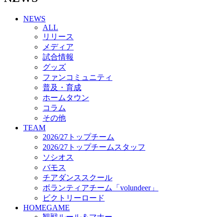
チアダンススクール
NEWS
ボランティアチーム「volundeer」
ALL
ビクトリーロード
リリース
HOMEGAME
メディア
観戦ルール＆マナー
試合情報
ホームゲーム運営管理規定
グッズ
Jリーグ運営管理規定
ファンコミュニティ
写真・動画使用ガイドライン
普及・育成
ロートフィールド奈良
ホームタウン
SCHEDULE
コラム
2026/27
練習見学時のファンサービスについて
その他
TICKET
TEAM
奈良クラブ明治安田J3リーグ2026/27シーズン試
2026/27トップチーム
合観戦チケット
2026/27トップチームスタッフ
奈良クラブ明治安田Ｊ3リーグ 2026/27シーズン
ソシオス
「鹿パス」
バモス
観戦ルール＆マナー
チアダンススクール
FANCOMMUNITY
ボランティアチーム「volundeer」
2026/27ファンコミュニティ
ビクトリーロード
サポートショップ
HOMEGAME
GOODS
観戦ルール＆マナー