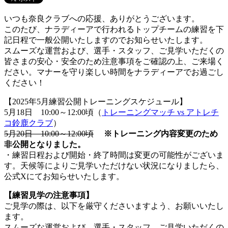
いつも奈良クラブへの応援、ありがとうございます。
このたび、ナラディーアで行われるトップチームの練習を下
記日程で一般公開いたしますのでお知らせいたします。
スムーズな運営および、選手・スタッフ、ご見学いただくの
皆さまの安心・安全のため注意事項をご確認の上、ご来場く
ださい。マナーを守り楽しい時間をナラディーアでお過ごし
ください！
【2025年5月練習公開トレーニングスケジュール】
5月18日 10:00～12:00頃（
トレーニングマッチ vs アトレチ
コ鈴鹿クラブ
）
5月20日 10:00～12:00頃
※トレーニング内容変更のため
非公開となりました。
・練習日程および開始・終了時間は変更の可能性がございま
す。天候等によりご見学いただけない状況になりましたら、
公式Xにてお知らせいたします。
【練習見学の注意事項】
ご見学の際は、以下を厳守くださいますよう、お願いいたし
ます。
スムーズな運営および、選手・スタッフ、ご見学いただくの