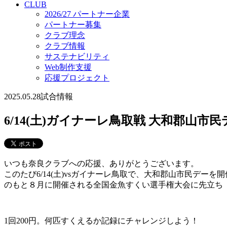
CLUB
2026/27 パートナー企業
パートナー募集
クラブ理念
クラブ情報
サステナビリティ
Web制作支援
応援プロジェクト
2025.05.28
試合情報
6/14(土)ガイナーレ鳥取戦 大和郡山
いつも奈良クラブへの応援、ありがとうございます。
このたび6/14(土)vsガイナーレ鳥取で、大和郡山市民デ
のもと８月に開催される全国金魚すくい選手権大会に先立ち
1回200円。何匹すくえるか記録にチャレンジしよう！