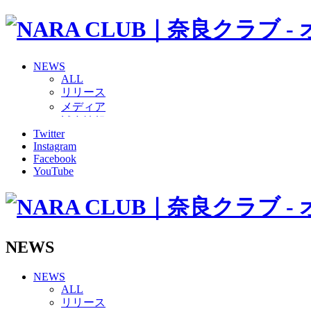
NEWS
ALL
リリース
メディア
試合情報
Twitter
グッズ
Instagram
ファンコミュニティ
Facebook
普及・育成
YouTube
ホームタウン
コラム
その他
TEAM
2026/27トップチーム
NEWS
2026/27トップチームスタッフ
ソシオス
NEWS
バモス
ALL
チアダンススクール
リリース
ボランティアチーム「volundeer」