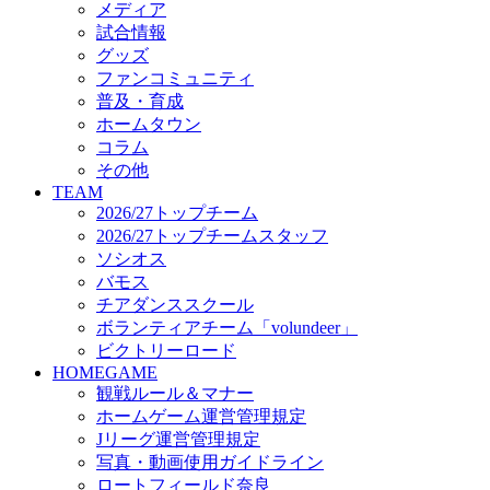
メディア
ビクトリーロード
試合情報
HOMEGAME
グッズ
観戦ルール＆マナー
ファンコミュニティ
ホームゲーム運営管理規定
普及・育成
Jリーグ運営管理規定
ホームタウン
写真・動画使用ガイドライン
コラム
ロートフィールド奈良
その他
SCHEDULE
TEAM
2026/27
2026/27トップチーム
練習見学時のファンサービスについて
2026/27トップチームスタッフ
TICKET
ソシオス
奈良クラブ明治安田J3リーグ2026/27シーズン試
バモス
奈良クラブ明治安田Ｊ3リーグ 2026/27シーズン
チアダンススクール
観戦ルール＆マナー
FANCOMMUNITY
ボランティアチーム「volundeer」
2026/27ファンコミュニティ
ビクトリーロード
サポートショップ
HOMEGAME
GOODS
観戦ルール＆マナー
オフィシャルストア（実店舗）
ホームゲーム運営管理規定
オンラインストア
Jリーグ運営管理規定
ACADEMY
写真・動画使用ガイドライン
アカデミーについて
ロートフィールド奈良