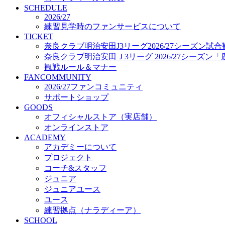
プロジェクト
SCHEDULE
コーチ&スタッフ
2026/27
練習見学時のファンサービスについて
ジュニア
TICKET
ジュニアユース
奈良クラブ明治安田J3リーグ2026/27シーズン試
ユース
奈良クラブ明治安田Ｊ3リーグ 2026/27シーズン
練習拠点（ナラディーア）
観戦ルール＆マナー
SCHOOL
FANCOMMUNITY
CLUB
2026/27ファンコミュニティ
2026/27 パートナー企業
サポートショップ
パートナー募集
GOODS
クラブ理念
オフィシャルストア（実店舗）
クラブ情報
オンラインストア
サステナビリティ
ACADEMY
Web制作支援
アカデミーについて
応援プロジェクト
プロジェクト
コーチ&スタッフ
ジュニア
ジュニアユース
ユース
練習拠点（ナラディーア）
SCHOOL