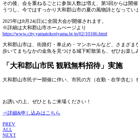
その後、会を重ねるごとに参加人数は増え、第5回からは開
うつし、今ではすっかり大和郡山市の夏の風物詩となってい
2025年は8月24(日)に全国大会が開催されます。
※詳細は大和郡山市ホームぺージより
https://www.city.yamatokoriyama.lg.jp/02/10186.html
大和郡山市は、街路灯・車止め・マンホールなど、さまざま
歩いてまちなかの金魚を見つける城下町散策も、ぜひお楽し
「大和郡山市民 観戦無料招待」実施
大和郡山市民デー開催に伴い、市民の方（在勤・在学含む）
お誘いの上、ぜひともご来場ください！
⇒詳細&申し込みはこちら
PREV
ALL
NEXT