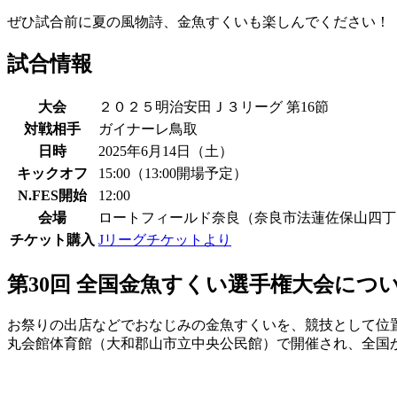
ぜひ試合前に夏の風物詩、金魚すくいも楽しんでください！
試合情報
大会
２０２５明治安田Ｊ３リーグ 第16節
対戦相手
ガイナーレ鳥取
日時
2025年6月14日（土）
キックオフ
15:00（13:00開場予定）
N.FES開始
12:00
会場
ロートフィールド奈良（奈良市法蓮佐保山四丁
チケット購入
Jリーグチケットより
第30回 全国金魚すくい選手権大会につ
お祭りの出店などでおなじみの金魚すくいを、競技として位置づ
丸会館体育館（大和郡山市立中央公民館）で開催され、全国か