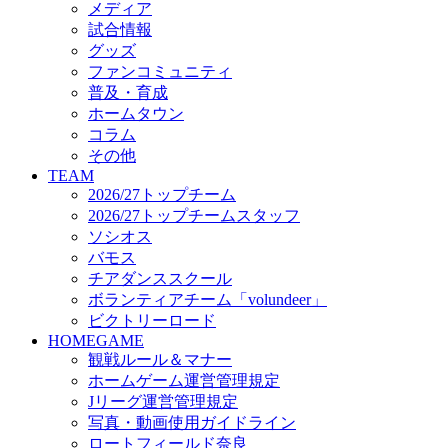
メディア
ビクトリーロード
試合情報
HOMEGAME
グッズ
観戦ルール＆マナー
ファンコミュニティ
ホームゲーム運営管理規定
普及・育成
Jリーグ運営管理規定
ホームタウン
写真・動画使用ガイドライン
コラム
ロートフィールド奈良
その他
SCHEDULE
TEAM
2026/27
2026/27トップチーム
練習見学時のファンサービスについて
2026/27トップチームスタッフ
TICKET
ソシオス
奈良クラブ明治安田J3リーグ2026/27シーズン試
バモス
奈良クラブ明治安田Ｊ3リーグ 2026/27シーズン
チアダンススクール
観戦ルール＆マナー
FANCOMMUNITY
ボランティアチーム「volundeer」
2026/27ファンコミュニティ
ビクトリーロード
サポートショップ
HOMEGAME
GOODS
観戦ルール＆マナー
オフィシャルストア（実店舗）
ホームゲーム運営管理規定
オンラインストア
Jリーグ運営管理規定
ACADEMY
写真・動画使用ガイドライン
アカデミーについて
ロートフィールド奈良