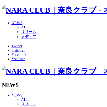
NEWS
ALL
リリース
メディア
試合情報
Twitter
グッズ
Instagram
ファンコミュニティ
Facebook
普及・育成
YouTube
ホームタウン
コラム
その他
TEAM
2026/27トップチーム
NEWS
2026/27トップチームスタッフ
ソシオス
NEWS
バモス
ALL
チアダンススクール
リリース
ボランティアチーム「volundeer」