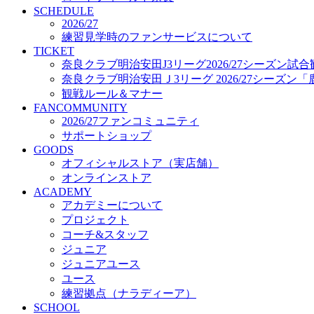
プロジェクト
SCHEDULE
コーチ&スタッフ
2026/27
練習見学時のファンサービスについて
ジュニア
TICKET
ジュニアユース
奈良クラブ明治安田J3リーグ2026/27シーズン試
ユース
奈良クラブ明治安田Ｊ3リーグ 2026/27シーズン
練習拠点（ナラディーア）
観戦ルール＆マナー
SCHOOL
FANCOMMUNITY
CLUB
2026/27ファンコミュニティ
2026/27 パートナー企業
サポートショップ
パートナー募集
GOODS
クラブ理念
オフィシャルストア（実店舗）
クラブ情報
オンラインストア
サステナビリティ
ACADEMY
Web制作支援
アカデミーについて
応援プロジェクト
プロジェクト
コーチ&スタッフ
ジュニア
ジュニアユース
ユース
練習拠点（ナラディーア）
SCHOOL