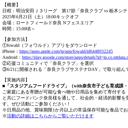
【概要】
日程：明治安田Ｊ３リーグ 第17節「奈良クラブ vs 栃木シ
2025年6月21日（土）18:00キックオフ
会場：ロートフィールド奈良 Nフェスエリア
時間：15:00頃～
【参加方法】
①fowald（フォワルド）アプリをダウンロード
iPhone：
https://apps.apple.com/jp/app/fowald/id6448932245
Android：
https://play.google.com/store/apps/details?id=jp.co.nttda
②応援コミュニティで「奈良クラブ」を選択
③6/21に開催される「奈良クラブサステナDAY」で取り組
【実施内容】
■「スタジアムフードドライブ」（with奈良市子ども育成課
ご家庭にある寄贈が可能な食べ物や日用品を集めて寄付する
と共にフードバンク奈良様を通して、社会的・経済的影響を
す。ぜひ活動にご参加ください！
※日用品の他、賞味期限1か月以上の常温保存可能な食品で
※
活動の詳細はこちらからご覧いただけます