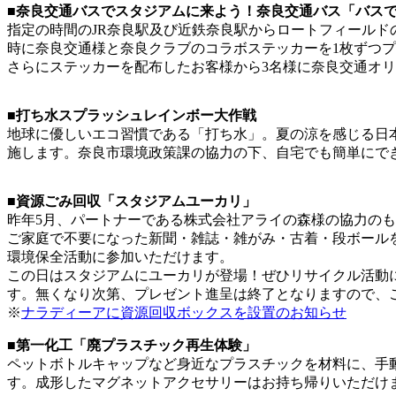
■奈良交通バスでスタジアムに来よう！奈良交通バス「バス
指定の時間のJR奈良駅及び近鉄奈良駅からロートフィール
時に奈良交通様と奈良クラブのコラボステッカーを1枚ずつ
さらにステッカーを配布したお客様から3名様に奈良交通オリ
■打ち水スプラッシュレインボー大作戦
地球に優しいエコ習慣である「打ち水」。夏の涼を感じる日
施します。奈良市環境政策課の協力の下、自宅でも簡単にで
■資源ごみ回収「スタジアムユーカリ」
昨年5月、パートナーである株式会社アライの森様の協力の
ご家庭で不要になった新聞・雑誌・雑がみ・古着・段ボール
環境保全活動に参加いただけます。
この日はスタジアムにユーカリが登場！ぜひリサイクル活動
す。無くなり次第、プレゼント進呈は終了となりますので、
※
ナラディーアに資源回収ボックスを設置のお知らせ
■第一化工「廃プラスチック再生体験」
ペットボトルキャップなど身近なプラスチックを材料に、手
す。成形したマグネットアクセサリーはお持ち帰りいただけ