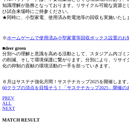
知識理解が急務となっております。リサイクル可能な資源と
ひ試合来場時にご持参ください。
★同時に、小型家電、使用済み乾電池等の回収も実施いたし
※
ホームゲームで使用済み小型家電等回収ボックス設置のお
■deer green
分別への理解と意識を高める活動として、スタジアム内ゴミ
の削減、そして環境保護に繋がります。分別により、リサイ
化の抑制の貢献の環境活動の一手を担っていきます。
６月はサステナ強化月間！サステナカップ2025を開催しま
60クラブの頂点を目指そう！「サステナカップ2025」開催の
PREV
ALL
NEXT
MATCH RESULT