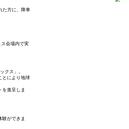
れた方に、降車
ェス会場内で実
ボックス」。
ことにより地球
トを進呈しま
体験ができま