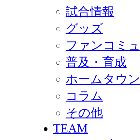
GOODS
オフィシャルストア（実店舗）
試合情報
オンラインストア
ACADEMY
グッズ
アカデミーについて
プロジェクト
コーチ&スタッフ
ファンコミ
ジュニア
ジュニアユース
ユース
普及・育成
練習拠点（ナラディーア）
SCHOOL
ホームタウ
CLUB
2026/27 パートナー企業
パートナー募集
コラム
クラブ理念
クラブ情報
サステナビリティ
その他
Web制作支援
応援プロジェクト
TEAM