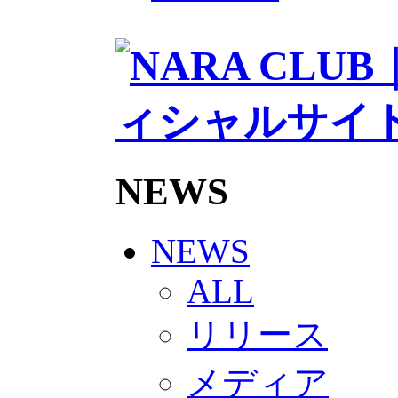
2026/27トップチームスタッフ
ソシオス
バモス
チアダンススクール
ボランティアチーム「volundeer
ビクトリーロード
HOMEGAME
観戦ルール＆マナー
ホームゲーム運営管理規定
Jリーグ運営管理規定
NEWS
写真・動画使用ガイドライン
ロートフィールド奈良
SCHEDULE
2026/27
NEWS
練習見学時のファンサービスに
TICKET
ALL
奈良クラブ明治安田J3リーグ202
奈良クラブ明治安田Ｊ3リーグ 20
リリース
観戦ルール＆マナー
FANCOMMUNITY
2026/27ファンコミュニティ
メディア
サポートショップ