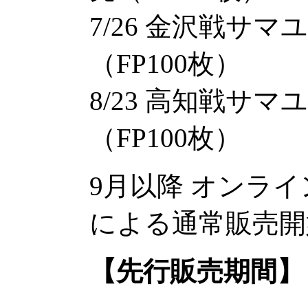
7/26 金沢戦サ
（FP100枚）
8/23 高知戦サ
（FP100枚）
9月以降 オンラ
による通常販売開
【先行販売期間】