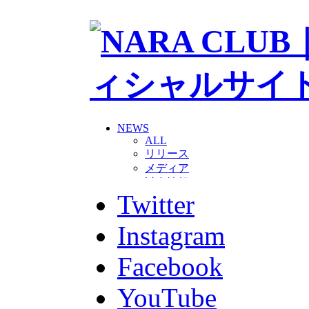
NEWS
ALL
リリース
メディア
試合情報
Twitter
グッズ
ファンコミュニティ
普及・育成
Instagram
ホームタウン
コラム
Facebook
その他
TEAM
YouTube
2026/27トップチーム