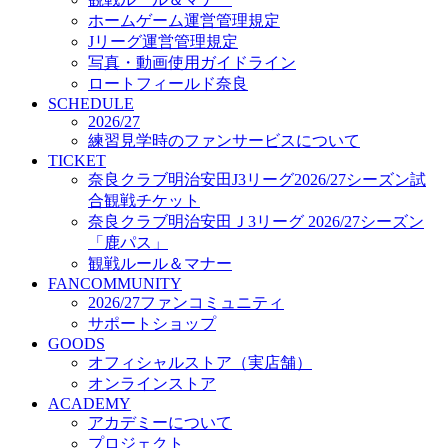
オフィシャルストア（実店舗）
ホームゲーム運営管理規定
オンラインストア
Jリーグ運営管理規定
ACADEMY
写真・動画使用ガイドライン
アカデミーについて
ロートフィールド奈良
プロジェクト
SCHEDULE
コーチ&スタッフ
2026/27
ジュニア
練習見学時のファンサービスについて
ジュニアユース
TICKET
奈良クラブ明治安田J3リーグ2026/27シーズン試
ユース
合観戦チケット
練習拠点（ナラディーア）
奈良クラブ明治安田Ｊ3リーグ 2026/27シーズン
SCHOOL
CLUB
「鹿パス」
2026/27 パートナー企業
観戦ルール＆マナー
パートナー募集
FANCOMMUNITY
クラブ理念
2026/27ファンコミュニティ
クラブ情報
サポートショップ
サステナビリティ
GOODS
オフィシャルストア（実店舗）
Web制作支援
オンラインストア
応援プロジェクト
ACADEMY
アカデミーについて
プロジェクト