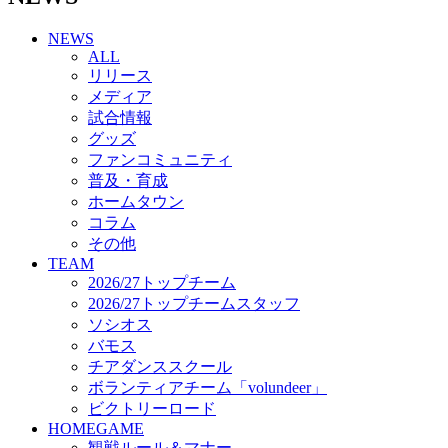
チアダンススクール
NEWS
ボランティアチーム「volundeer」
ALL
ビクトリーロード
リリース
HOMEGAME
メディア
観戦ルール＆マナー
試合情報
ホームゲーム運営管理規定
グッズ
Jリーグ運営管理規定
ファンコミュニティ
写真・動画使用ガイドライン
普及・育成
ロートフィールド奈良
ホームタウン
SCHEDULE
コラム
2026/27
練習見学時のファンサービスについて
その他
TICKET
TEAM
奈良クラブ明治安田J3リーグ2026/27シーズン試
2026/27トップチーム
合観戦チケット
2026/27トップチームスタッフ
奈良クラブ明治安田Ｊ3リーグ 2026/27シーズン
ソシオス
「鹿パス」
バモス
観戦ルール＆マナー
チアダンススクール
FANCOMMUNITY
ボランティアチーム「volundeer」
2026/27ファンコミュニティ
ビクトリーロード
サポートショップ
HOMEGAME
GOODS
観戦ルール＆マナー