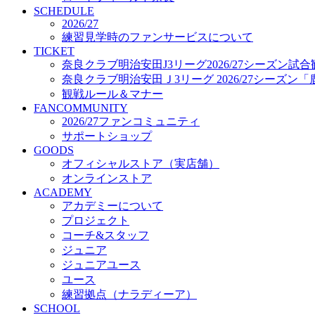
プロジェクト
SCHEDULE
コーチ&スタッフ
2026/27
練習見学時のファンサービスについて
ジュニア
TICKET
ジュニアユース
奈良クラブ明治安田J3リーグ2026/27シーズン試
ユース
奈良クラブ明治安田Ｊ3リーグ 2026/27シーズン
練習拠点（ナラディーア）
観戦ルール＆マナー
SCHOOL
FANCOMMUNITY
CLUB
2026/27ファンコミュニティ
2026/27 パートナー企業
サポートショップ
パートナー募集
GOODS
クラブ理念
オフィシャルストア（実店舗）
クラブ情報
オンラインストア
サステナビリティ
ACADEMY
Web制作支援
アカデミーについて
応援プロジェクト
プロジェクト
コーチ&スタッフ
ジュニア
ジュニアユース
ユース
練習拠点（ナラディーア）
SCHOOL