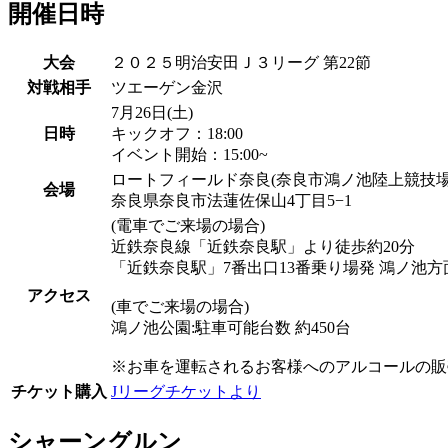
開催日時
大会
２０２５明治安田Ｊ３リーグ 第22節
対戦相手
ツエーゲン金沢
7月26日(土)
日時
キックオフ：18:00
イベント開始：15:00~
ロートフィールド奈良(奈良市鴻ノ池陸上競技場
会場
奈良県奈良市法蓮佐保山4丁目5−1
(電車でご来場の場合)
近鉄奈良線「近鉄奈良駅」より徒歩約20分
「近鉄奈良駅」7番出口13番乗り場発 鴻ノ池
アクセス
(車でご来場の場合)
鴻ノ池公園:駐車可能台数 約450台
※お車を運転されるお客様へのアルコールの販
チケット購入
Jリーグチケットより
シャーングルン