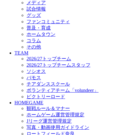
メディア
ビクトリーロード
試合情報
HOMEGAME
グッズ
観戦ルール＆マナー
ファンコミュニティ
ホームゲーム運営管理規定
普及・育成
Jリーグ運営管理規定
ホームタウン
写真・動画使用ガイドライン
コラム
ロートフィールド奈良
その他
SCHEDULE
TEAM
2026/27
2026/27トップチーム
練習見学時のファンサービスについて
2026/27トップチームスタッフ
TICKET
ソシオス
奈良クラブ明治安田J3リーグ2026/27シーズン試
バモス
奈良クラブ明治安田Ｊ3リーグ 2026/27シーズン
チアダンススクール
観戦ルール＆マナー
FANCOMMUNITY
ボランティアチーム「volundeer」
2026/27ファンコミュニティ
ビクトリーロード
サポートショップ
HOMEGAME
GOODS
観戦ルール＆マナー
オフィシャルストア（実店舗）
ホームゲーム運営管理規定
オンラインストア
Jリーグ運営管理規定
ACADEMY
写真・動画使用ガイドライン
アカデミーについて
ロートフィールド奈良