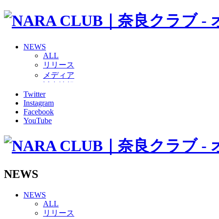
NEWS
ALL
リリース
メディア
試合情報
Twitter
グッズ
Instagram
ファンコミュニティ
Facebook
普及・育成
YouTube
ホームタウン
コラム
その他
TEAM
2026/27トップチーム
NEWS
2026/27トップチームスタッフ
ソシオス
NEWS
バモス
ALL
チアダンススクール
リリース
ボランティアチーム「volundeer」