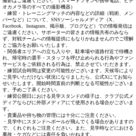
撮影はご遠慮ください。（スマートフォンや携帯電話、ビデ
オカメラ等のすべての撮影機器）
・練習・トレーニングマッチの内容などの詳細（戦術、メン
バーなど）について、SNSソーシャルメディア（X、
Facebook、Instagram、掲示板、ブログなど）での情報発信は
ご遠慮ください。サポーターの皆さまの情報共有のみなら
ず、対戦チームへの情報提供にもなりかねませんのでご理解
とご協力をお願いいたします。
・関係者エリアへの立ち入りや、駐車場や道路付近で待機さ
れ、帰宅時の選手・スタッフを呼び止められる行為やファン
サービスをご依頼される行為は、禁止させていただきます。
・練習試合時間は変更の可能性がございます。天候等により
ご見学いただけない状況になりましたら、公式Xにてお知ら
せいたします。開始時間直前の判断となる可能性がございま
す。予めご了承ください。
・練習公開日における見学スタンドの様子は、クラブ公式メ
ディアならびに外部メディアにて使用される場合がございま
す。
・貴重品や持ち物の管理には十分にご注意ください。
・見学中にスタンドへボールが飛んでくる場合がありますの
で、くれぐれもご注意ください。また、見学時などにおける
事故・ケガなどには責任を負いかねます。