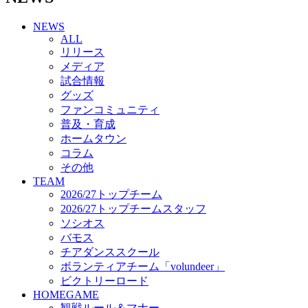
チアダンススクール
NEWS
ボランティアチーム「volundeer」
ALL
ビクトリーロード
リリース
HOMEGAME
メディア
観戦ルール＆マナー
試合情報
ホームゲーム運営管理規定
グッズ
Jリーグ運営管理規定
ファンコミュニティ
写真・動画使用ガイドライン
普及・育成
ロートフィールド奈良
ホームタウン
SCHEDULE
コラム
2026/27
練習見学時のファンサービスについて
その他
TICKET
TEAM
奈良クラブ明治安田J3リーグ2026/27シーズン試
2026/27トップチーム
合観戦チケット
2026/27トップチームスタッフ
奈良クラブ明治安田Ｊ3リーグ 2026/27シーズン
ソシオス
「鹿パス」
バモス
観戦ルール＆マナー
チアダンススクール
FANCOMMUNITY
ボランティアチーム「volundeer」
2026/27ファンコミュニティ
ビクトリーロード
サポートショップ
HOMEGAME
GOODS
観戦ルール＆マナー