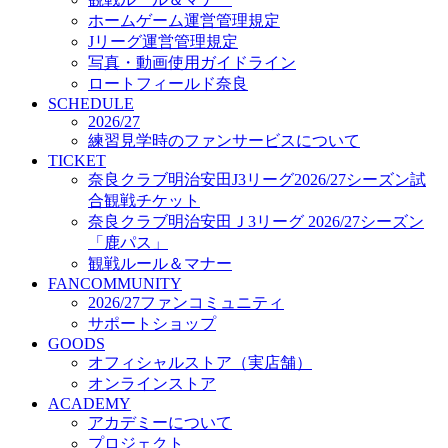
オフィシャルストア（実店舗）
ホームゲーム運営管理規定
オンラインストア
Jリーグ運営管理規定
ACADEMY
写真・動画使用ガイドライン
アカデミーについて
ロートフィールド奈良
プロジェクト
SCHEDULE
コーチ&スタッフ
2026/27
ジュニア
練習見学時のファンサービスについて
ジュニアユース
TICKET
奈良クラブ明治安田J3リーグ2026/27シーズン試
ユース
合観戦チケット
練習拠点（ナラディーア）
奈良クラブ明治安田Ｊ3リーグ 2026/27シーズン
SCHOOL
CLUB
「鹿パス」
2026/27 パートナー企業
観戦ルール＆マナー
パートナー募集
FANCOMMUNITY
クラブ理念
2026/27ファンコミュニティ
クラブ情報
サポートショップ
サステナビリティ
GOODS
オフィシャルストア（実店舗）
Web制作支援
オンラインストア
応援プロジェクト
ACADEMY
アカデミーについて
プロジェクト