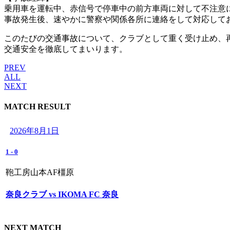
乗用車を運転中、赤信号で停車中の前方車両に対して不注意
事故発生後、速やかに警察や関係各所に連絡をして対応して
このたびの交通事故について、クラブとして重く受け止め、
交通安全を徹底してまいります。
PREV
ALL
NEXT
MATCH RESULT
2026年8月1日
1
-
0
鞄工房山本AF橿原
奈良クラブ vs IKOMA FC 奈良
NEXT MATCH