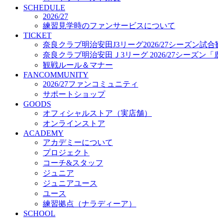
プロジェクト
SCHEDULE
コーチ&スタッフ
2026/27
練習見学時のファンサービスについて
ジュニア
TICKET
ジュニアユース
奈良クラブ明治安田J3リーグ2026/27シーズン試
ユース
奈良クラブ明治安田Ｊ3リーグ 2026/27シーズン
練習拠点（ナラディーア）
観戦ルール＆マナー
SCHOOL
FANCOMMUNITY
CLUB
2026/27ファンコミュニティ
2026/27 パートナー企業
サポートショップ
パートナー募集
GOODS
クラブ理念
オフィシャルストア（実店舗）
クラブ情報
オンラインストア
サステナビリティ
ACADEMY
Web制作支援
アカデミーについて
応援プロジェクト
プロジェクト
コーチ&スタッフ
ジュニア
ジュニアユース
ユース
練習拠点（ナラディーア）
SCHOOL