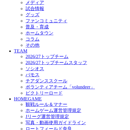
メディア
ビクトリーロード
試合情報
HOMEGAME
グッズ
観戦ルール＆マナー
ファンコミュニティ
ホームゲーム運営管理規定
普及・育成
Jリーグ運営管理規定
ホームタウン
写真・動画使用ガイドライン
コラム
ロートフィールド奈良
その他
SCHEDULE
TEAM
2026/27
2026/27トップチーム
練習見学時のファンサービスについて
2026/27トップチームスタッフ
TICKET
ソシオス
奈良クラブ明治安田J3リーグ2026/27シーズン試
バモス
奈良クラブ明治安田Ｊ3リーグ 2026/27シーズン
チアダンススクール
観戦ルール＆マナー
FANCOMMUNITY
ボランティアチーム「volundeer」
2026/27ファンコミュニティ
ビクトリーロード
サポートショップ
HOMEGAME
GOODS
観戦ルール＆マナー
オフィシャルストア（実店舗）
ホームゲーム運営管理規定
オンラインストア
Jリーグ運営管理規定
ACADEMY
写真・動画使用ガイドライン
アカデミーについて
ロートフィールド奈良