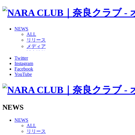
NEWS
ALL
リリース
メディア
試合情報
Twitter
グッズ
Instagram
ファンコミュニティ
Facebook
普及・育成
YouTube
ホームタウン
コラム
その他
TEAM
2026/27トップチーム
NEWS
2026/27トップチームスタッフ
ソシオス
NEWS
バモス
ALL
チアダンススクール
リリース
ボランティアチーム「volundeer」