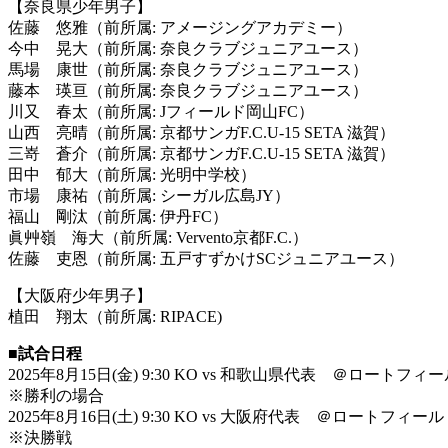
【奈良県少年男子】
佐藤 悠雅（前所属: アメージングアカデミー）
今中 晃大（前所属: 奈良クラブジュニアユース）
馬場 康世（前所属: 奈良クラブジュニアユース）
藤本 瑛亘（前所属: 奈良クラブジュニアユース）
川又 春太（前所属: Jフィールド岡山FC）
山西 亮晴（前所属: 京都サンガF.C.U-15 SETA 滋賀）
三嵜 蒼介（前所属: 京都サンガF.C.U-15 SETA 滋賀）
田中 郁大（前所属: 光明中学校）
市場 康祐（前所属: シーガル広島JY）
福山 剛汰（前所属: 伊丹FC）
眞艸嶺 海大（前所属: Vervento京都F.C.）
佐藤 吏恩（前所属: 五戸すずかけSCジュニアユース）
【大阪府少年男子】
植田 翔太（前所属: RIPACE)
■試合日程
2025年8月15日(金) 9:30 KO vs 和歌山県代表 ＠ロー
※勝利の場合
2025年8月16日(土) 9:30 KO vs 大阪府代表 ＠ロートフ
※決勝戦