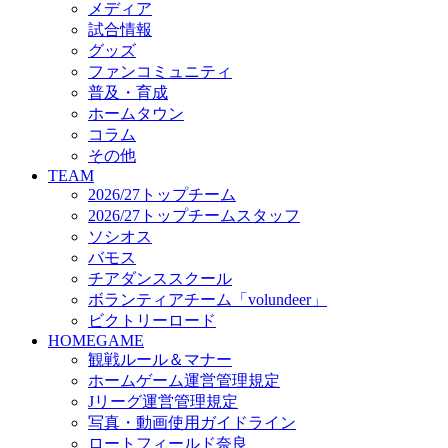
メディア
ビクトリーロード
試合情報
HOMEGAME
グッズ
観戦ルール＆マナー
ファンコミュニティ
ホームゲーム運営管理規定
普及・育成
Jリーグ運営管理規定
ホームタウン
写真・動画使用ガイドライン
コラム
ロートフィールド奈良
その他
SCHEDULE
TEAM
2026/27
2026/27トップチーム
練習見学時のファンサービスについて
2026/27トップチームスタッフ
TICKET
ソシオス
奈良クラブ明治安田J3リーグ2026/27シーズン試
バモス
奈良クラブ明治安田Ｊ3リーグ 2026/27シーズン
チアダンススクール
観戦ルール＆マナー
FANCOMMUNITY
ボランティアチーム「volundeer」
2026/27ファンコミュニティ
ビクトリーロード
サポートショップ
HOMEGAME
GOODS
観戦ルール＆マナー
オフィシャルストア（実店舗）
ホームゲーム運営管理規定
オンラインストア
Jリーグ運営管理規定
ACADEMY
写真・動画使用ガイドライン
アカデミーについて
ロートフィールド奈良