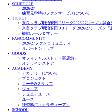
プロジェクト
SCHEDULE
コーチ&スタッフ
2026/27
練習見学時のファンサービスについて
ジュニア
TICKET
ジュニアユース
奈良クラブ明治安田J3リーグ2026/27シーズン試
ユース
奈良クラブ明治安田Ｊ3リーグ 2026/27シーズン
練習拠点（ナラディーア）
観戦ルール＆マナー
SCHOOL
FANCOMMUNITY
CLUB
2026/27ファンコミュニティ
2026/27 パートナー企業
サポートショップ
パートナー募集
GOODS
クラブ理念
オフィシャルストア（実店舗）
クラブ情報
オンラインストア
サステナビリティ
ACADEMY
Web制作支援
アカデミーについて
応援プロジェクト
プロジェクト
コーチ&スタッフ
ジュニア
ジュニアユース
ユース
練習拠点（ナラディーア）
SCHOOL