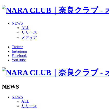
NEWS
ALL
リリース
メディア
試合情報
Twitter
グッズ
Instagram
ファンコミュニティ
Facebook
普及・育成
YouTube
ホームタウン
コラム
その他
TEAM
2026/27トップチーム
NEWS
2026/27トップチームスタッフ
ソシオス
NEWS
バモス
ALL
チアダンススクール
リリース
ボランティアチーム「volundeer」