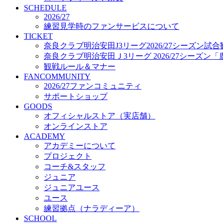
プロジェクト
SCHEDULE
コーチ&スタッフ
2026/27
練習見学時のファンサービスについて
ジュニア
TICKET
ジュニアユース
奈良クラブ明治安田J3リーグ2026/27シーズン試
ユース
奈良クラブ明治安田Ｊ3リーグ 2026/27シーズン
練習拠点（ナラディーア）
観戦ルール＆マナー
SCHOOL
FANCOMMUNITY
CLUB
2026/27ファンコミュニティ
2026/27 パートナー企業
サポートショップ
パートナー募集
GOODS
クラブ理念
オフィシャルストア（実店舗）
クラブ情報
オンラインストア
サステナビリティ
ACADEMY
Web制作支援
アカデミーについて
応援プロジェクト
プロジェクト
コーチ&スタッフ
ジュニア
ジュニアユース
ユース
練習拠点（ナラディーア）
SCHOOL