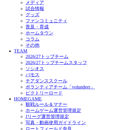
メディア
ビクトリーロード
試合情報
HOMEGAME
グッズ
観戦ルール＆マナー
ファンコミュニティ
ホームゲーム運営管理規定
普及・育成
Jリーグ運営管理規定
ホームタウン
写真・動画使用ガイドライン
コラム
ロートフィールド奈良
その他
SCHEDULE
TEAM
2026/27
2026/27トップチーム
練習見学時のファンサービスについて
2026/27トップチームスタッフ
TICKET
ソシオス
奈良クラブ明治安田J3リーグ2026/27シーズン試
バモス
奈良クラブ明治安田Ｊ3リーグ 2026/27シーズン
チアダンススクール
観戦ルール＆マナー
FANCOMMUNITY
ボランティアチーム「volundeer」
2026/27ファンコミュニティ
ビクトリーロード
サポートショップ
HOMEGAME
GOODS
観戦ルール＆マナー
オフィシャルストア（実店舗）
ホームゲーム運営管理規定
オンラインストア
Jリーグ運営管理規定
ACADEMY
写真・動画使用ガイドライン
アカデミーについて
ロートフィールド奈良