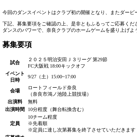
今回のダンスイベントはクラブ初の開催となり、またダービ
下記、募集要項をご確認の上、是非ともふるってご応募くだ
ダンスのパワーで、奈良クラブのホームゲームを盛り上げよ
募集要項
２０２５明治安田Ｊ３リーグ 第29節
試合
FC大阪戦 18:00キックオフ
イベント
9/27（土）15:00~17:00
日時
ロートフィールド奈良
会場
（奈良市鴻ノ池陸上競技場）
出演料
無料
出演時間
10分程度（舞台転換含む）
10チーム程度
定員
※先着順
※定員に達し次第募集を終了させていただきます