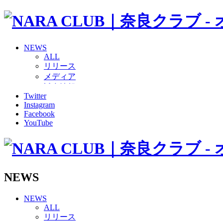
NEWS
ALL
リリース
メディア
試合情報
Twitter
グッズ
Instagram
ファンコミュニティ
Facebook
普及・育成
YouTube
ホームタウン
コラム
その他
TEAM
2026/27トップチーム
NEWS
2026/27トップチームスタッフ
ソシオス
NEWS
バモス
ALL
チアダンススクール
リリース
ボランティアチーム「volundeer」