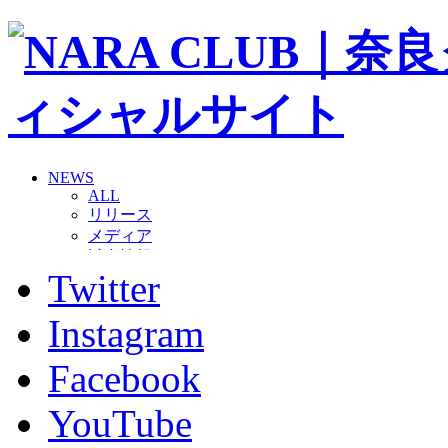
NEWS
ALL
リリース
メディア
試合情報
Twitter
グッズ
ファンコミュニティ
普及・育成
Instagram
ホームタウン
コラム
Facebook
その他
TEAM
YouTube
2026/27トップチーム
2026/27トップチームスタッフ