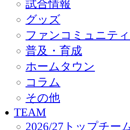
試合情報
オフィシャルストア（実店舗）
オンラインストア
ACADEMY
グッズ
アカデミーについて
プロジェクト
ファンコミュニティ
コーチ&スタッフ
ジュニア
ジュニアユース
普及・育成
ユース
練習拠点（ナラディーア）
ホームタウン
SCHOOL
CLUB
2026/27 パートナー企業
コラム
パートナー募集
クラブ理念
クラブ情報
その他
サステナビリティ
Web制作支援
TEAM
応援プロジェクト
2026/27トップチー