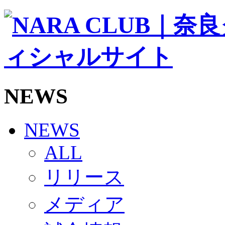
ソシオス
バモス
チアダンススクール
ボランティアチーム「volundeer」
ビクトリーロード
HOMEGAME
観戦ルール＆マナー
ホームゲーム運営管理規定
NEWS
Jリーグ運営管理規定
写真・動画使用ガイドライン
ロートフィールド奈良
SCHEDULE
NEWS
2026/27
練習見学時のファンサービスについて
ALL
TICKET
奈良クラブ明治安田J3リーグ2026/27シーズン試
リリース
奈良クラブ明治安田Ｊ3リーグ 2026/27シーズン
観戦ルール＆マナー
FANCOMMUNITY
メディア
2026/27ファンコミュニティ
サポートショップ
GOODS