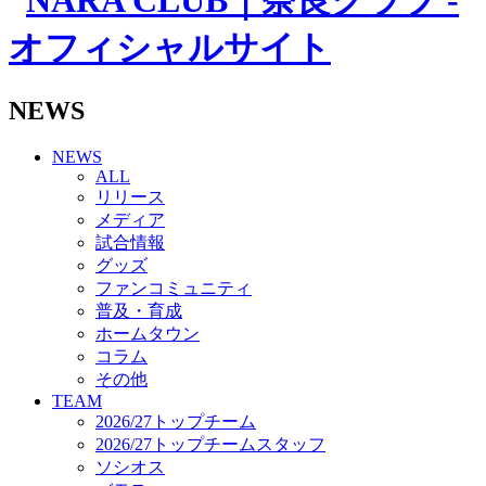
その他
TEAM
2026/27トップチーム
2026/27トップチームスタッフ
ソシオス
NEWS
バモス
チアダンススクール
NEWS
ボランティアチーム「volundeer」
ALL
ビクトリーロード
リリース
HOMEGAME
メディア
観戦ルール＆マナー
試合情報
ホームゲーム運営管理規定
グッズ
Jリーグ運営管理規定
ファンコミュニティ
写真・動画使用ガイドライン
普及・育成
ロートフィールド奈良
ホームタウン
SCHEDULE
コラム
2026/27
練習見学時のファンサービスについて
その他
TICKET
TEAM
奈良クラブ明治安田J3リーグ2026/27シーズン試
2026/27トップチーム
合観戦チケット
2026/27トップチームスタッフ
奈良クラブ明治安田Ｊ3リーグ 2026/27シーズン
ソシオス