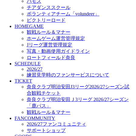
「鹿パス」
バモス
観戦ルール＆マナー
チアダンススクール
FANCOMMUNITY
ボランティアチーム「volundeer」
2026/27ファンコミュニティ
ビクトリーロード
サポートショップ
HOMEGAME
GOODS
観戦ルール＆マナー
オフィシャルストア（実店舗）
ホームゲーム運営管理規定
オンラインストア
Jリーグ運営管理規定
ACADEMY
写真・動画使用ガイドライン
アカデミーについて
ロートフィールド奈良
プロジェクト
SCHEDULE
コーチ&スタッフ
2026/27
ジュニア
練習見学時のファンサービスについて
ジュニアユース
TICKET
奈良クラブ明治安田J3リーグ2026/27シーズン試
ユース
合観戦チケット
練習拠点（ナラディーア）
奈良クラブ明治安田Ｊ3リーグ 2026/27シーズン
SCHOOL
CLUB
「鹿パス」
2026/27 パートナー企業
観戦ルール＆マナー
パートナー募集
FANCOMMUNITY
クラブ理念
2026/27ファンコミュニティ
クラブ情報
サポートショップ