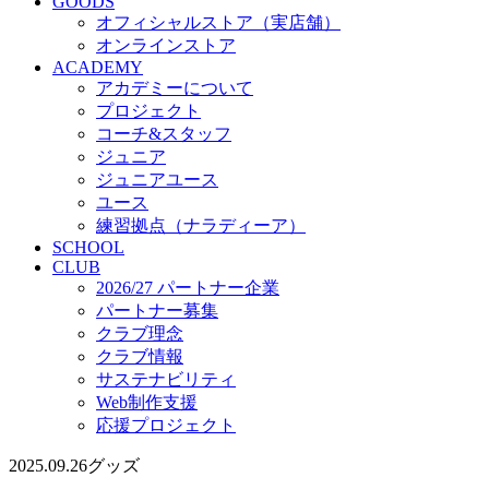
サステナビリティ
GOODS
オフィシャルストア（実店舗）
Web制作支援
オンラインストア
応援プロジェクト
ACADEMY
アカデミーについて
プロジェクト
コーチ&スタッフ
ジュニア
ジュニアユース
ユース
練習拠点（ナラディーア）
SCHOOL
CLUB
2026/27 パートナー企業
パートナー募集
クラブ理念
クラブ情報
サステナビリティ
Web制作支援
応援プロジェクト
2025.09.26
グッズ