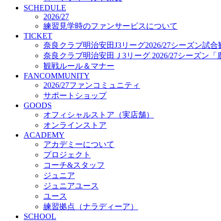
プロジェクト
SCHEDULE
コーチ&スタッフ
2026/27
練習見学時のファンサービスについて
ジュニア
TICKET
ジュニアユース
奈良クラブ明治安田J3リーグ2026/27シーズン試
ユース
奈良クラブ明治安田Ｊ3リーグ 2026/27シーズン
練習拠点（ナラディーア）
観戦ルール＆マナー
SCHOOL
FANCOMMUNITY
CLUB
2026/27ファンコミュニティ
2026/27 パートナー企業
サポートショップ
パートナー募集
GOODS
クラブ理念
オフィシャルストア（実店舗）
クラブ情報
オンラインストア
サステナビリティ
ACADEMY
Web制作支援
アカデミーについて
応援プロジェクト
プロジェクト
コーチ&スタッフ
ジュニア
ジュニアユース
ユース
練習拠点（ナラディーア）
SCHOOL