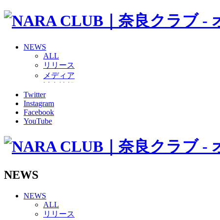
NEWS
ALL
リリース
メディア
試合情報
Twitter
グッズ
Instagram
ファンコミュニティ
Facebook
普及・育成
YouTube
ホームタウン
コラム
その他
TEAM
2026/27トップチーム
NEWS
2026/27トップチームスタッフ
ソシオス
NEWS
バモス
ALL
チアダンススクール
リリース
ボランティアチーム「volundeer」