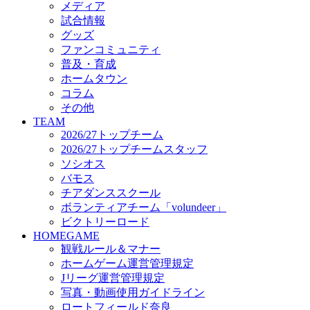
メディア
ビクトリーロード
試合情報
HOMEGAME
グッズ
観戦ルール＆マナー
ファンコミュニティ
ホームゲーム運営管理規定
普及・育成
Jリーグ運営管理規定
ホームタウン
写真・動画使用ガイドライン
コラム
ロートフィールド奈良
その他
SCHEDULE
TEAM
2026/27
2026/27トップチーム
練習見学時のファンサービスについて
2026/27トップチームスタッフ
TICKET
ソシオス
奈良クラブ明治安田J3リーグ2026/27シーズン試
バモス
奈良クラブ明治安田Ｊ3リーグ 2026/27シーズン
チアダンススクール
観戦ルール＆マナー
FANCOMMUNITY
ボランティアチーム「volundeer」
2026/27ファンコミュニティ
ビクトリーロード
サポートショップ
HOMEGAME
GOODS
観戦ルール＆マナー
オフィシャルストア（実店舗）
ホームゲーム運営管理規定
オンラインストア
Jリーグ運営管理規定
ACADEMY
写真・動画使用ガイドライン
アカデミーについて
ロートフィールド奈良