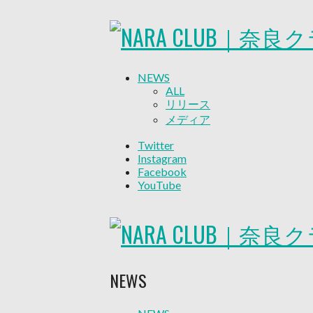
NEWS
ALL
リリース
メディア
試合情報
Twitter
グッズ
Instagram
ファンコミュニティ
Facebook
普及・育成
YouTube
ホームタウン
コラム
その他
TEAM
2026/27トップチーム
2026/27トップチームスタッ
NEWS
ソシオス
バモス