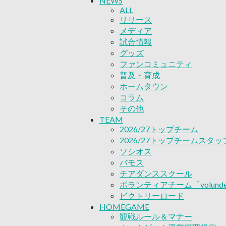
NEWS
チアダンススクール
ALL
ボランティアチーム「volunde
リリース
ビクトリーロード
メディア
HOMEGAME
試合情報
観戦ルール＆マナー
グッズ
ホームゲーム運営管理規定
ファンコミュニティ
Jリーグ運営管理規定
普及・育成
写真・動画使用ガイドライン
ホームタウン
ロートフィールド奈良
コラム
SCHEDULE
その他
2026/27
TEAM
練習見学時のファンサービス
2026/27トップチーム
TICKET
2026/27トップチームスタッ
奈良クラブ明治安田J3リーグ2
ソシオス
奈良クラブ明治安田Ｊ3リーグ 
バモス
観戦ルール＆マナー
チアダンススクール
FANCOMMUNITY
2026/27ファンコミュニティ
ボランティアチーム「volunde
サポートショップ
ビクトリーロード
GOODS
HOMEGAME
オフィシャルストア（実店舗
観戦ルール＆マナー