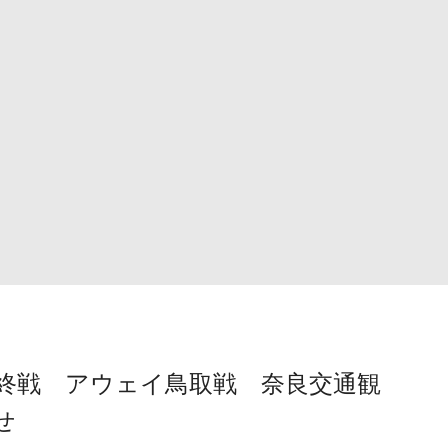
ン最終戦 アウェイ鳥取戦 奈良交通観
せ