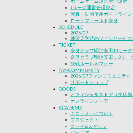
オンラインストア
ホームゲーム運営管理規定
ACADEMY
Jリーグ運営管理規定
アカデミーについて
写真・動画使用ガイドライン
プロジェクト
ロートフィールド奈良
コーチ&スタッフ
SCHEDULE
ジュニア
2026/27
練習見学時のファンサービス
ジュニアユース
TICKET
ユース
奈良クラブ明治安田J3リーグ2
練習拠点（ナラディーア）
奈良クラブ明治安田Ｊ3リーグ 
SCHOOL
観戦ルール＆マナー
CLUB
2026/27 パートナー企業
FANCOMMUNITY
2026/27ファンコミュニティ
パートナー募集
サポートショップ
クラブ理念
GOODS
クラブ情報
オフィシャルストア（実店舗
サステナビリティ
オンラインストア
Web制作支援
ACADEMY
応援プロジェクト
アカデミーについて
プロジェクト
コーチ&スタッフ
ジュニア