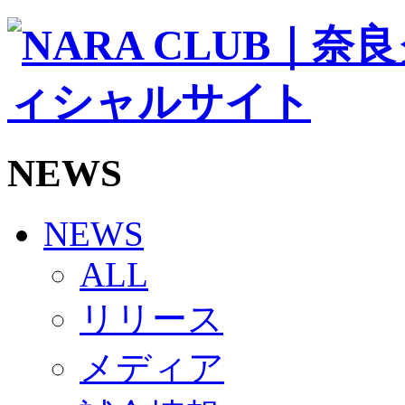
ソシオス
バモス
チアダンススクール
ボランティアチーム「volundeer」
ビクトリーロード
HOMEGAME
観戦ルール＆マナー
ホームゲーム運営管理規定
NEWS
Jリーグ運営管理規定
写真・動画使用ガイドライン
ロートフィールド奈良
SCHEDULE
NEWS
2026/27
練習見学時のファンサービスについて
ALL
TICKET
奈良クラブ明治安田J3リーグ2026/27シーズン試
リリース
奈良クラブ明治安田Ｊ3リーグ 2026/27シーズン
観戦ルール＆マナー
FANCOMMUNITY
メディア
2026/27ファンコミュニティ
サポートショップ
GOODS