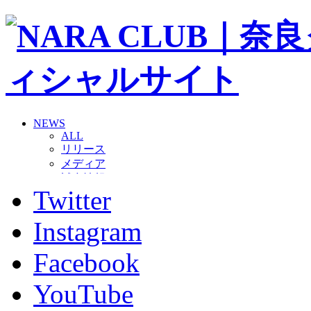
NEWS
ALL
リリース
メディア
試合情報
Twitter
グッズ
ファンコミュニティ
普及・育成
Instagram
ホームタウン
コラム
Facebook
その他
TEAM
YouTube
2026/27トップチーム
2026/27トップチームスタッフ