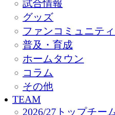
試合情報
オフィシャルストア（実店舗）
オンラインストア
ACADEMY
グッズ
アカデミーについて
プロジェクト
ファンコミュニティ
コーチ&スタッフ
ジュニア
ジュニアユース
普及・育成
ユース
練習拠点（ナラディーア）
ホームタウン
SCHOOL
CLUB
2026/27 パートナー企業
コラム
パートナー募集
クラブ理念
クラブ情報
その他
サステナビリティ
Web制作支援
TEAM
応援プロジェクト
2026/27トップチー