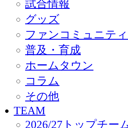
試合情報
オフィシャルストア（実店舗）
オンラインストア
ACADEMY
グッズ
アカデミーについて
プロジェクト
ファンコミュニティ
コーチ&スタッフ
ジュニア
ジュニアユース
普及・育成
ユース
練習拠点（ナラディーア）
ホームタウン
SCHOOL
CLUB
2026/27 パートナー企業
コラム
パートナー募集
クラブ理念
クラブ情報
その他
サステナビリティ
Web制作支援
TEAM
応援プロジェクト
2026/27トップチー