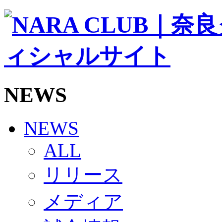
ソシオス
バモス
チアダンススクール
ボランティアチーム「volundeer」
ビクトリーロード
HOMEGAME
観戦ルール＆マナー
ホームゲーム運営管理規定
NEWS
Jリーグ運営管理規定
写真・動画使用ガイドライン
ロートフィールド奈良
SCHEDULE
NEWS
2026/27
練習見学時のファンサービスについて
ALL
TICKET
奈良クラブ明治安田J3リーグ2026/27シーズン試
リリース
奈良クラブ明治安田Ｊ3リーグ 2026/27シーズン
観戦ルール＆マナー
FANCOMMUNITY
メディア
2026/27ファンコミュニティ
サポートショップ
GOODS