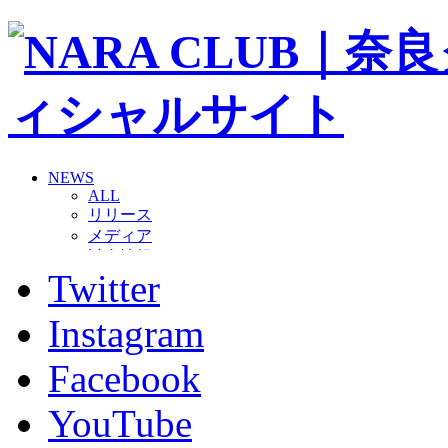
NEWS
ALL
リリース
メディア
試合情報
Twitter
グッズ
ファンコミュニティ
普及・育成
Instagram
ホームタウン
コラム
Facebook
その他
TEAM
YouTube
2026/27トップチーム
2026/27トップチームスタッフ