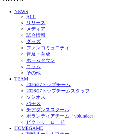
チアダンススクール
NEWS
ボランティアチーム「volundeer」
ALL
ビクトリーロード
リリース
HOMEGAME
メディア
観戦ルール＆マナー
試合情報
ホームゲーム運営管理規定
グッズ
Jリーグ運営管理規定
ファンコミュニティ
写真・動画使用ガイドライン
普及・育成
ロートフィールド奈良
ホームタウン
SCHEDULE
コラム
2026/27
練習見学時のファンサービスについて
その他
TICKET
TEAM
奈良クラブ明治安田J3リーグ2026/27シーズン試
2026/27トップチーム
合観戦チケット
2026/27トップチームスタッフ
奈良クラブ明治安田Ｊ3リーグ 2026/27シーズン
ソシオス
「鹿パス」
バモス
観戦ルール＆マナー
チアダンススクール
FANCOMMUNITY
ボランティアチーム「volundeer」
2026/27ファンコミュニティ
ビクトリーロード
サポートショップ
HOMEGAME
GOODS
観戦ルール＆マナー