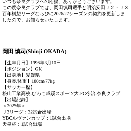
いつも奈良クラブへの応援、ありがとうございます。
この度奈良クラブでは、岡田慎司選手と明治安田Ｊ２・Ｊ３
百年構想リーグならびに2026/27シーズンの契約を更新しま
したので、お知らせいたします。
岡田 慎司(Shinji OKADA)
【生年月日】1996年3月10日
【ポジション】GK
【出身地】愛媛県
【身長/体重】180cm/77kg
【サッカー歴】
松山工業高校-びわこ成蹊スポーツ大-FC今治-奈良クラブ
【出場記録】
＜2025年＞
Ｊ3リーグ：32試合出場
YBCルヴァンカップ：1試合出場
天皇杯：1試合出場