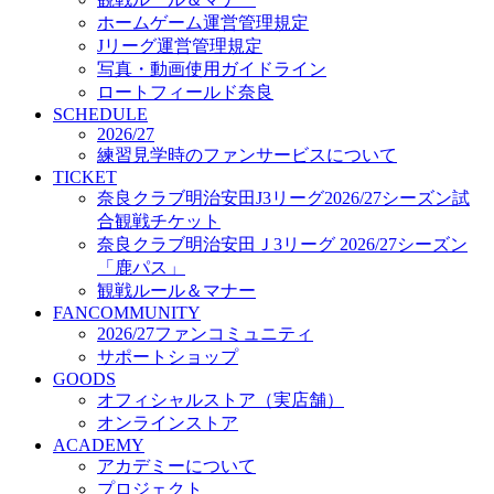
オフィシャルストア（実店舗）
ホームゲーム運営管理規定
オンラインストア
Jリーグ運営管理規定
ACADEMY
写真・動画使用ガイドライン
アカデミーについて
ロートフィールド奈良
プロジェクト
SCHEDULE
コーチ&スタッフ
2026/27
ジュニア
練習見学時のファンサービスについて
ジュニアユース
TICKET
奈良クラブ明治安田J3リーグ2026/27シーズン試
ユース
合観戦チケット
練習拠点（ナラディーア）
奈良クラブ明治安田Ｊ3リーグ 2026/27シーズン
SCHOOL
CLUB
「鹿パス」
2026/27 パートナー企業
観戦ルール＆マナー
パートナー募集
FANCOMMUNITY
クラブ理念
2026/27ファンコミュニティ
クラブ情報
サポートショップ
サステナビリティ
GOODS
オフィシャルストア（実店舗）
Web制作支援
オンラインストア
応援プロジェクト
ACADEMY
アカデミーについて
プロジェクト