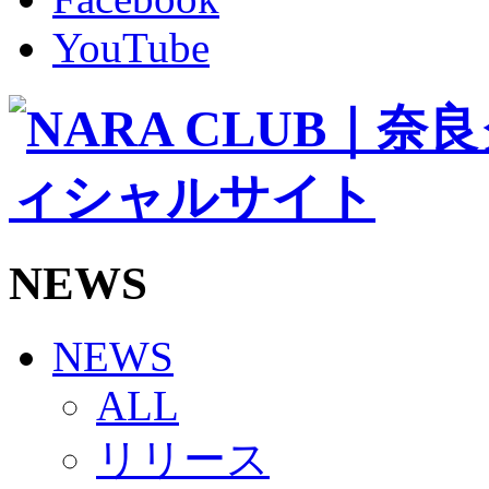
その他
TEAM
YouTube
2026/27トップチーム
2026/27トップチームスタッフ
ソシオス
バモス
チアダンススクール
ボランティアチーム「volundeer」
ビクトリーロード
HOMEGAME
観戦ルール＆マナー
ホームゲーム運営管理規定
NEWS
Jリーグ運営管理規定
写真・動画使用ガイドライン
ロートフィールド奈良
SCHEDULE
NEWS
2026/27
練習見学時のファンサービスについて
ALL
TICKET
奈良クラブ明治安田J3リーグ2026/27シーズン試
リリース
奈良クラブ明治安田Ｊ3リーグ 2026/27シーズン
観戦ルール＆マナー