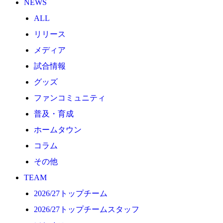
NEWS
2026/27トップチーム
ALL
2026/27トップチームスタッフ
リリース
ソシオス
メディア
バモス
試合情報
チアダンススクール
グッズ
ボランティアチーム「volundeer」
ファンコミュニティ
ビクトリーロード
普及・育成
HOMEGAME
ホームタウン
観戦ルール＆マナー
コラム
ホームゲーム運営管理規定
その他
Jリーグ運営管理規定
TEAM
写真・動画使用ガイドライン
2026/27トップチーム
ロートフィールド奈良
2026/27トップチームスタッフ
SCHEDULE