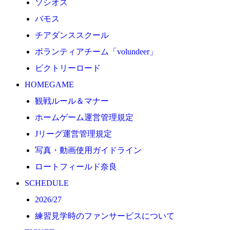
ソシオス
2026/27
バモス
練習見学時のファンサービスについて
チアダンススクール
TICKET
ボランティアチーム「volundeer」
奈良クラブ明治安田J3リーグ2026/27シーズン試合
ビクトリーロード
奈良クラブ明治安田Ｊ3リーグ 2026/27シーズン「鹿
HOMEGAME
観戦ルール＆マナー
観戦ルール＆マナー
FANCOMMUNITY
ホームゲーム運営管理規定
2026/27ファンコミュニティ
Jリーグ運営管理規定
サポートショップ
写真・動画使用ガイドライン
GOODS
ロートフィールド奈良
オフィシャルストア（実店舗）
SCHEDULE
オンラインストア
2026/27
ACADEMY
練習見学時のファンサービスについて
アカデミーについて