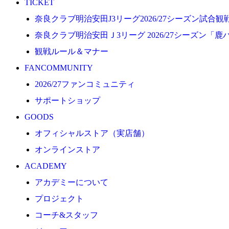
TICKET
プロジェクト
奈良クラブ明治安田J3リーグ2026/27シーズン試合
コーチ&スタッフ
奈良クラブ明治安田Ｊ3リーグ 2026/27シーズン「鹿
ジュニア
観戦ルール＆マナー
ジュニアユース
FANCOMMUNITY
ユース
2026/27ファンコミュニティ
練習拠点（ナラディーア）
サポートショップ
SCHOOL
GOODS
CLUB
オフィシャルストア（実店舗）
2026/27 パートナー企業
オンラインストア
パートナー募集
ACADEMY
クラブ理念
アカデミーについて
クラブ情報
プロジェクト
サステナビリティ
コーチ&スタッフ
Web制作支援