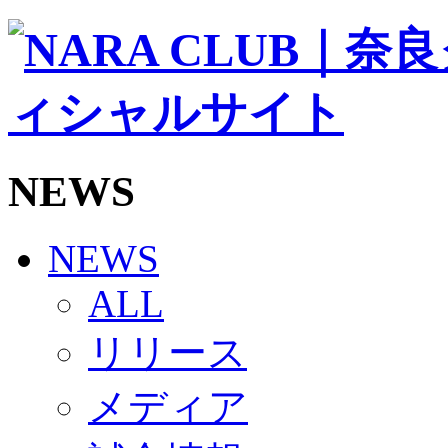
ソシオス
バモス
チアダンススクール
ボランティアチーム「volundeer」
ビクトリーロード
HOMEGAME
観戦ルール＆マナー
ホームゲーム運営管理規定
NEWS
Jリーグ運営管理規定
写真・動画使用ガイドライン
ロートフィールド奈良
SCHEDULE
NEWS
2026/27
練習見学時のファンサービスについて
ALL
TICKET
奈良クラブ明治安田J3リーグ2026/27シーズン試
リリース
奈良クラブ明治安田Ｊ3リーグ 2026/27シーズン
観戦ルール＆マナー
FANCOMMUNITY
メディア
2026/27ファンコミュニティ
サポートショップ
GOODS