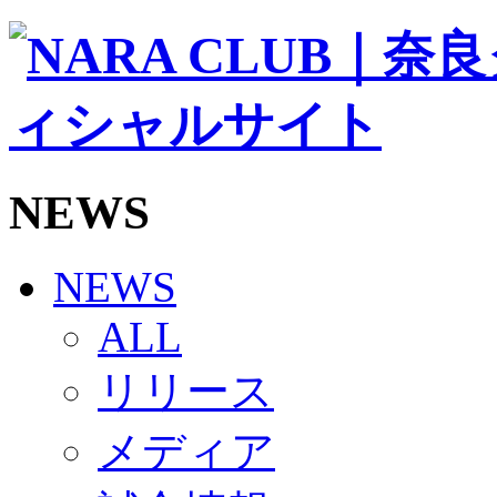
ソシオス
バモス
チアダンススクール
ボランティアチーム「volundeer」
ビクトリーロード
HOMEGAME
観戦ルール＆マナー
ホームゲーム運営管理規定
NEWS
Jリーグ運営管理規定
写真・動画使用ガイドライン
ロートフィールド奈良
SCHEDULE
NEWS
2026/27
練習見学時のファンサービスについて
ALL
TICKET
奈良クラブ明治安田J3リーグ2026/27シーズン試
リリース
奈良クラブ明治安田Ｊ3リーグ 2026/27シーズン
観戦ルール＆マナー
FANCOMMUNITY
メディア
2026/27ファンコミュニティ
サポートショップ
GOODS