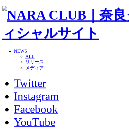
NEWS
ALL
リリース
メディア
試合情報
Twitter
グッズ
ファンコミュニティ
普及・育成
Instagram
ホームタウン
コラム
Facebook
その他
TEAM
YouTube
2026/27トップチーム
2026/27トップチームスタッフ