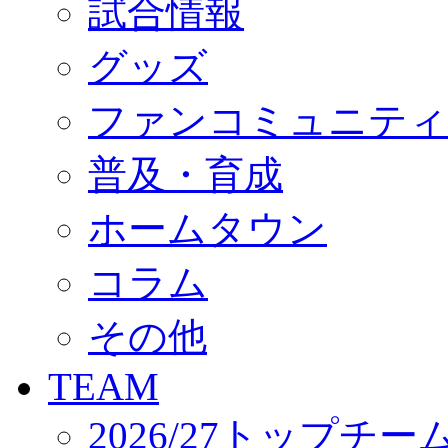
試合情報
オフィシャルストア（実店舗）
オンラインストア
ACADEMY
グッズ
アカデミーについて
プロジェクト
ファンコミュニティ
コーチ&スタッフ
ジュニア
ジュニアユース
普及・育成
ユース
練習拠点（ナラディーア）
ホームタウン
SCHOOL
CLUB
2026/27 パートナー企業
コラム
パートナー募集
クラブ理念
クラブ情報
その他
サステナビリティ
Web制作支援
TEAM
応援プロジェクト
2026/27トップチー