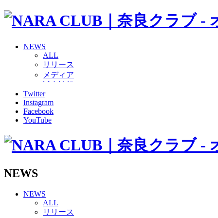
NEWS
ALL
リリース
メディア
試合情報
Twitter
グッズ
Instagram
ファンコミュニティ
Facebook
普及・育成
YouTube
ホームタウン
コラム
その他
TEAM
2026/27トップチーム
NEWS
2026/27トップチームスタッフ
ソシオス
NEWS
バモス
ALL
チアダンススクール
リリース
ボランティアチーム「volundeer」