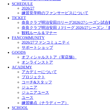
プロジェクト
SCHEDULE
コーチ&スタッフ
2026/27
練習見学時のファンサービスについて
ジュニア
TICKET
ジュニアユース
奈良クラブ明治安田J3リーグ2026/27シーズン試
ユース
奈良クラブ明治安田Ｊ3リーグ 2026/27シーズン
練習拠点（ナラディーア）
観戦ルール＆マナー
SCHOOL
FANCOMMUNITY
CLUB
2026/27ファンコミュニティ
2026/27 パートナー企業
サポートショップ
パートナー募集
GOODS
クラブ理念
オフィシャルストア（実店舗）
クラブ情報
オンラインストア
サステナビリティ
ACADEMY
Web制作支援
アカデミーについて
応援プロジェクト
プロジェクト
コーチ&スタッフ
ジュニア
ジュニアユース
ユース
練習拠点（ナラディーア）
SCHOOL