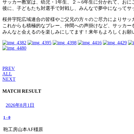
サッカー教室は、幼児・1年生、２～6年生に分かれて、お
後に、子どもたち対選手で対戦し、みんなで夢中になってサ
桜井宇陀広域連合の皆様やご父兄の方々のご尽力によりサッ
これからも積極的なプレー、仲間への声掛けなど、サッカー
みんなと会えるのを楽しみにしてます！来年もよろしくお願
PREV
ALL
NEXT
MATCH RESULT
2026年8月1日
1
-
0
鞄工房山本AF橿原