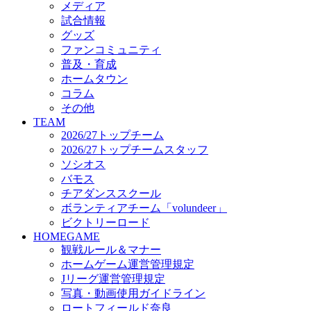
メディア
ビクトリーロード
試合情報
HOMEGAME
グッズ
観戦ルール＆マナー
ファンコミュニティ
ホームゲーム運営管理規定
普及・育成
Jリーグ運営管理規定
ホームタウン
写真・動画使用ガイドライン
コラム
ロートフィールド奈良
その他
SCHEDULE
TEAM
2026/27
2026/27トップチーム
練習見学時のファンサービスについて
2026/27トップチームスタッフ
TICKET
ソシオス
奈良クラブ明治安田J3リーグ2026/27シーズン試
バモス
奈良クラブ明治安田Ｊ3リーグ 2026/27シーズン
チアダンススクール
観戦ルール＆マナー
FANCOMMUNITY
ボランティアチーム「volundeer」
2026/27ファンコミュニティ
ビクトリーロード
サポートショップ
HOMEGAME
GOODS
観戦ルール＆マナー
オフィシャルストア（実店舗）
ホームゲーム運営管理規定
オンラインストア
Jリーグ運営管理規定
ACADEMY
写真・動画使用ガイドライン
アカデミーについて
ロートフィールド奈良