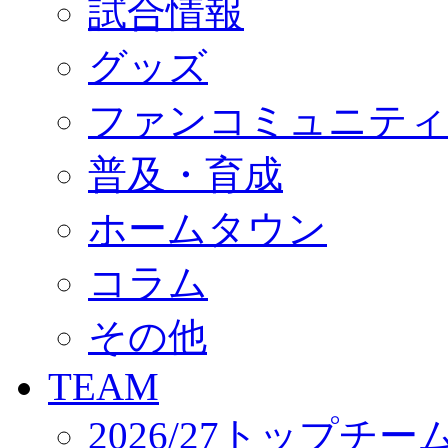
試合情報
オフィシャルストア（実店舗）
オンラインストア
ACADEMY
グッズ
アカデミーについて
プロジェクト
ファンコミュニティ
コーチ&スタッフ
ジュニア
ジュニアユース
普及・育成
ユース
練習拠点（ナラディーア）
ホームタウン
SCHOOL
CLUB
2026/27 パートナー企業
コラム
パートナー募集
クラブ理念
クラブ情報
その他
サステナビリティ
Web制作支援
TEAM
応援プロジェクト
2026/27トップチー