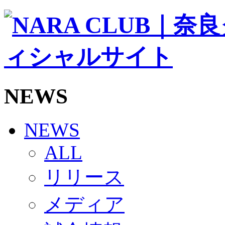
ソシオス
バモス
チアダンススクール
ボランティアチーム「volundeer」
ビクトリーロード
HOMEGAME
観戦ルール＆マナー
ホームゲーム運営管理規定
NEWS
Jリーグ運営管理規定
写真・動画使用ガイドライン
ロートフィールド奈良
SCHEDULE
NEWS
2026/27
練習見学時のファンサービスについて
ALL
TICKET
奈良クラブ明治安田J3リーグ2026/27シーズン試
リリース
奈良クラブ明治安田Ｊ3リーグ 2026/27シーズン
観戦ルール＆マナー
FANCOMMUNITY
メディア
2026/27ファンコミュニティ
サポートショップ
GOODS