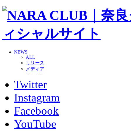
NEWS
ALL
リリース
メディア
試合情報
Twitter
グッズ
ファンコミュニティ
普及・育成
Instagram
ホームタウン
コラム
Facebook
その他
TEAM
YouTube
2026/27トップチーム
2026/27トップチームスタッフ