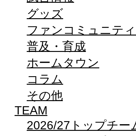
オフィシャルストア（実店舗）
グッズ
オンラインストア
ACADEMY
アカデミーについて
ファンコミュニティ
プロジェクト
コーチ&スタッフ
ジュニア
普及・育成
ジュニアユース
ユース
ホームタウン
練習拠点（ナラディーア）
SCHOOL
CLUB
コラム
2026/27 パートナー企業
パートナー募集
クラブ理念
その他
クラブ情報
サステナビリティ
TEAM
Web制作支援
応援プロジェクト
2026/27トップチー