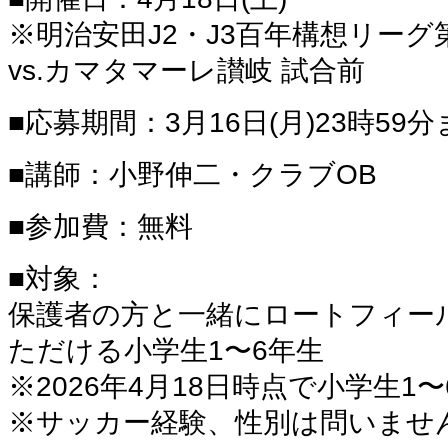
※明治安田J2・J3百年構想リーグ
vs.カマタマーレ讃岐 試合前
■応募期間：3月16日(月)23時59
■講師：小野伸二・クラブOB
■参加費：無料
■対象：
保護者の方と一緒にロートフィー
ただける小学生1〜6年生
※2026年4月18日時点で小学生1
※サッカー経験、性別は問いませ