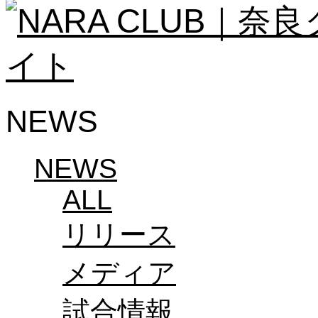
ソシオス
バモス
チアダンススクール
ボランティアチーム「volundeer」
ビクトリーロード
HOMEGAME
観戦ルール＆マナー
NEWS
ホームゲーム運営管理規定
Jリーグ運営管理規定
写真・動画使用ガイドライン
ロートフィールド奈良
NEWS
SCHEDULE
2026/27
ALL
練習見学時のファンサービスについて
TICKET
リリース
奈良クラブ明治安田J3リーグ2026/27シーズン
奈良クラブ明治安田Ｊ3リーグ 2026/27シーズン
観戦ルール＆マナー
メディア
FANCOMMUNITY
2026/27ファンコミュニティ
サポートショップ
試合情報
GOODS