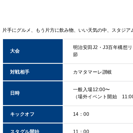
片手にグルメ、もう片方に飲み物、いい天気の中、スタジア
明治安田J2・J3百年構想リ
大会
節
対戦相手
カマタマーレ讃岐
一般入場12:00〜
日時
（場外イベント開始 11:0
キックオフ
14：00
スタグル開始
11：00