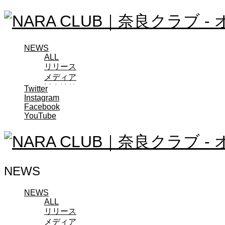
NEWS
ALL
リリース
メディア
試合情報
Twitter
Instagram
グッズ
Facebook
ファンコミュニティ
YouTube
普及・育成
ホームタウン
コラム
その他
TEAM
NEWS
2026/27トップチーム
2026/27トップチームスタッフ
ソシオス
NEWS
ALL
バモス
リリース
チアダンススクール
メディア
ボランティアチーム「volundeer」