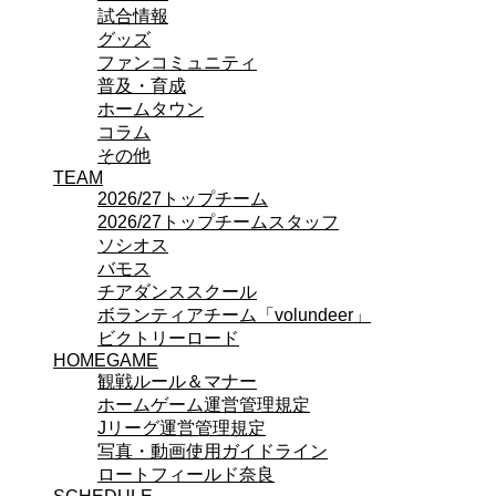
試合情報
ビクトリーロード
グッズ
HOMEGAME
ファンコミュニティ
観戦ルール＆マナー
普及・育成
ホームゲーム運営管理規定
ホームタウン
Jリーグ運営管理規定
コラム
写真・動画使用ガイドライン
その他
ロートフィールド奈良
TEAM
SCHEDULE
2026/27
2026/27トップチーム
練習見学時のファンサービスについて
2026/27トップチームスタッフ
TICKET
ソシオス
奈良クラブ明治安田J3リーグ2026/27シーズン
バモス
奈良クラブ明治安田Ｊ3リーグ 2026/27シーズン
チアダンススクール
観戦ルール＆マナー
ボランティアチーム「volundeer」
FANCOMMUNITY
ビクトリーロード
2026/27ファンコミュニティ
HOMEGAME
サポートショップ
観戦ルール＆マナー
GOODS
ホームゲーム運営管理規定
オフィシャルストア（実店舗）
Jリーグ運営管理規定
オンラインストア
写真・動画使用ガイドライン
ACADEMY
ロートフィールド奈良
アカデミーについて