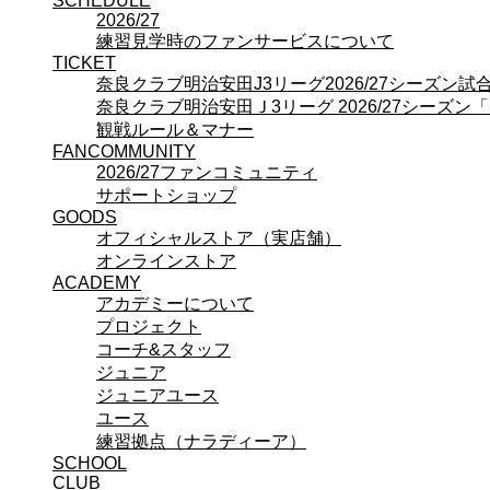
SCHEDULE
プロジェクト
2026/27
コーチ&スタッフ
練習見学時のファンサービスについて
ジュニア
TICKET
ジュニアユース
奈良クラブ明治安田J3リーグ2026/27シーズン
ユース
奈良クラブ明治安田Ｊ3リーグ 2026/27シーズン
練習拠点（ナラディーア）
観戦ルール＆マナー
SCHOOL
FANCOMMUNITY
CLUB
2026/27ファンコミュニティ
2026/27 パートナー企業
サポートショップ
パートナー募集
GOODS
クラブ理念
オフィシャルストア（実店舗）
クラブ情報
オンラインストア
サステナビリティ
ACADEMY
アカデミーについて
Web制作支援
プロジェクト
応援プロジェクト
コーチ&スタッフ
ジュニア
ジュニアユース
ユース
練習拠点（ナラディーア）
SCHOOL
CLUB