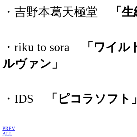
・吉野本葛天極堂
「生
・riku to sora
「ワイルド
ルヴァン」
・IDS
「ピコラソフト
PREV
ALL