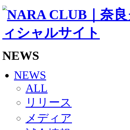
ソシオス
バモス
チアダンススクール
ボランティアチーム「volundeer」
ビクトリーロード
HOMEGAME
観戦ルール＆マナー
ホームゲーム運営管理規定
NEWS
Jリーグ運営管理規定
写真・動画使用ガイドライン
ロートフィールド奈良
SCHEDULE
NEWS
2026/27
練習見学時のファンサービスについて
ALL
TICKET
奈良クラブ明治安田J3リーグ2026/27シーズン試
リリース
奈良クラブ明治安田Ｊ3リーグ 2026/27シーズン
観戦ルール＆マナー
FANCOMMUNITY
メディア
2026/27ファンコミュニティ
サポートショップ
GOODS