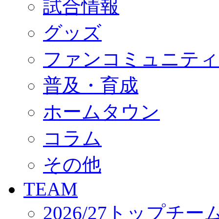
試合情報
オフィシャルストア（実店舗）
オンラインストア
ACADEMY
グッズ
アカデミーについて
プロジェクト
ファンコミュニティ
コーチ&スタッフ
ジュニア
ジュニアユース
普及・育成
ユース
練習拠点（ナラディーア）
ホームタウン
SCHOOL
CLUB
2026/27 パートナー企業
コラム
パートナー募集
クラブ理念
クラブ情報
その他
サステナビリティ
Web制作支援
TEAM
応援プロジェクト
2026/27トップチー