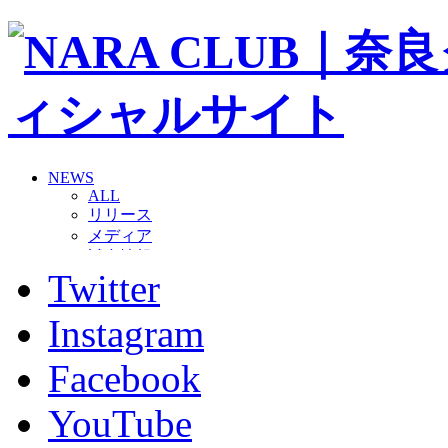
NEWS
ALL
リリース
メディア
試合情報
Twitter
グッズ
ファンコミュニティ
普及・育成
Instagram
ホームタウン
コラム
Facebook
その他
TEAM
YouTube
2026/27トップチーム
2026/27トップチームスタッフ