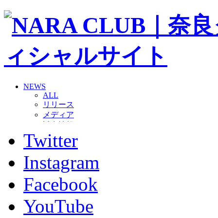
NEWS
ALL
リリース
メディア
試合情報
Twitter
グッズ
ファンコミュニティ
普及・育成
Instagram
ホームタウン
コラム
Facebook
その他
TEAM
YouTube
2026/27トップチーム
2026/27トップチームスタッフ