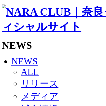
ソシオス
バモス
チアダンススクール
ボランティアチーム「volundeer」
ビクトリーロード
HOMEGAME
観戦ルール＆マナー
ホームゲーム運営管理規定
NEWS
Jリーグ運営管理規定
写真・動画使用ガイドライン
ロートフィールド奈良
SCHEDULE
NEWS
2026/27
練習見学時のファンサービスについて
ALL
TICKET
奈良クラブ明治安田J3リーグ2026/27シーズン試
リリース
奈良クラブ明治安田Ｊ3リーグ 2026/27シーズン
観戦ルール＆マナー
FANCOMMUNITY
メディア
2026/27ファンコミュニティ
サポートショップ
GOODS