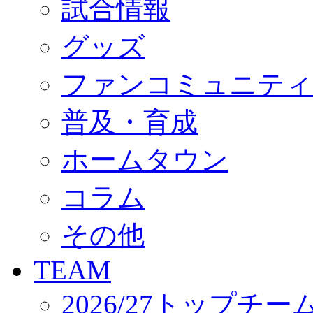
試合情報
オフィシャルストア（実店舗）
オンラインストア
ACADEMY
グッズ
アカデミーについて
プロジェクト
ファンコミュニティ
コーチ&スタッフ
ジュニア
ジュニアユース
普及・育成
ユース
練習拠点（ナラディーア）
ホームタウン
SCHOOL
CLUB
2026/27 パートナー企業
コラム
パートナー募集
クラブ理念
クラブ情報
その他
サステナビリティ
Web制作支援
TEAM
応援プロジェクト
2026/27トップチー