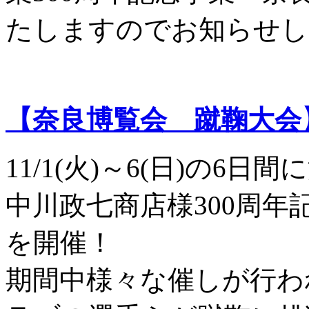
たしますのでお知らせし
【奈良博覧会 蹴鞠大会
11/1(火)～6(日)の
中川政七商店様300周
を開催！
期間中様々な催しが行わ