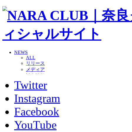
NEWS
ALL
リリース
メディア
試合情報
Twitter
グッズ
ファンコミュニティ
普及・育成
Instagram
ホームタウン
コラム
Facebook
その他
TEAM
YouTube
2026/27トップチーム
2026/27トップチームスタッフ