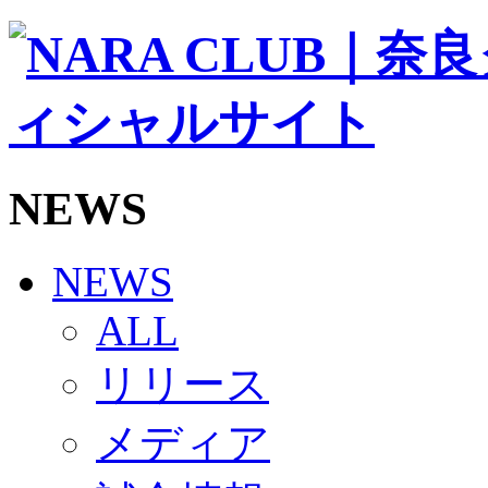
ソシオス
バモス
チアダンススクール
ボランティアチーム「volundeer」
ビクトリーロード
HOMEGAME
観戦ルール＆マナー
ホームゲーム運営管理規定
NEWS
Jリーグ運営管理規定
写真・動画使用ガイドライン
ロートフィールド奈良
SCHEDULE
NEWS
2026/27
練習見学時のファンサービスについて
ALL
TICKET
奈良クラブ明治安田J3リーグ2026/27シーズン試
リリース
奈良クラブ明治安田Ｊ3リーグ 2026/27シーズン
観戦ルール＆マナー
FANCOMMUNITY
メディア
2026/27ファンコミュニティ
サポートショップ
GOODS