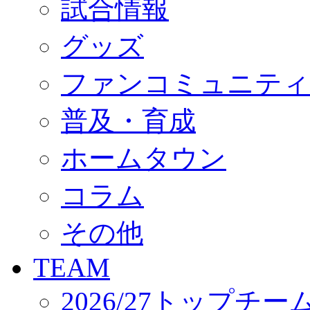
試合情報
オフィシャルストア（実店舗）
オンラインストア
ACADEMY
グッズ
アカデミーについて
プロジェクト
ファンコミュニティ
コーチ&スタッフ
ジュニア
ジュニアユース
普及・育成
ユース
練習拠点（ナラディーア）
ホームタウン
SCHOOL
CLUB
2026/27 パートナー企業
コラム
パートナー募集
クラブ理念
クラブ情報
その他
サステナビリティ
Web制作支援
TEAM
応援プロジェクト
2026/27トップチー