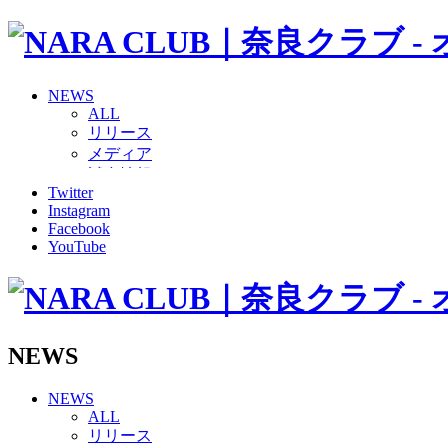
NEWS
ALL
リリース
メディア
試合情報
Twitter
グッズ
Instagram
ファンコミュニティ
Facebook
普及・育成
YouTube
ホームタウン
コラム
その他
TEAM
2026/27トップチーム
NEWS
2026/27トップチームスタッフ
ソシオス
NEWS
バモス
ALL
チアダンススクール
リリース
ボランティアチーム「volundeer」