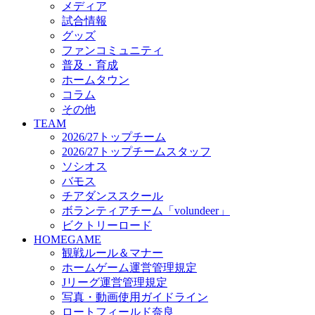
メディア
ビクトリーロード
試合情報
HOMEGAME
グッズ
観戦ルール＆マナー
ファンコミュニティ
ホームゲーム運営管理規定
普及・育成
Jリーグ運営管理規定
ホームタウン
写真・動画使用ガイドライン
コラム
ロートフィールド奈良
その他
SCHEDULE
TEAM
2026/27
2026/27トップチーム
練習見学時のファンサービスについて
2026/27トップチームスタッフ
TICKET
ソシオス
奈良クラブ明治安田J3リーグ2026/27シーズン試
バモス
奈良クラブ明治安田Ｊ3リーグ 2026/27シーズン
チアダンススクール
観戦ルール＆マナー
FANCOMMUNITY
ボランティアチーム「volundeer」
2026/27ファンコミュニティ
ビクトリーロード
サポートショップ
HOMEGAME
GOODS
観戦ルール＆マナー
オフィシャルストア（実店舗）
ホームゲーム運営管理規定
オンラインストア
Jリーグ運営管理規定
ACADEMY
写真・動画使用ガイドライン
アカデミーについて
ロートフィールド奈良