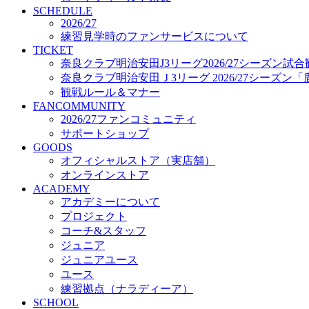
プロジェクト
SCHEDULE
コーチ&スタッフ
2026/27
練習見学時のファンサービスについて
ジュニア
TICKET
ジュニアユース
奈良クラブ明治安田J3リーグ2026/27シーズン試
ユース
奈良クラブ明治安田Ｊ3リーグ 2026/27シーズン
練習拠点（ナラディーア）
観戦ルール＆マナー
SCHOOL
FANCOMMUNITY
CLUB
2026/27ファンコミュニティ
2026/27 パートナー企業
サポートショップ
パートナー募集
GOODS
クラブ理念
オフィシャルストア（実店舗）
クラブ情報
オンラインストア
サステナビリティ
ACADEMY
Web制作支援
アカデミーについて
応援プロジェクト
プロジェクト
コーチ&スタッフ
ジュニア
ジュニアユース
ユース
練習拠点（ナラディーア）
SCHOOL