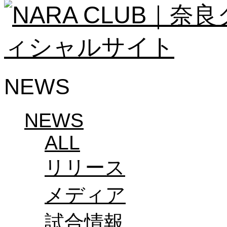
ソシオス
バモス
チアダンススクール
ボランティアチーム「volundeer」
ビクトリーロード
HOMEGAME
観戦ルール＆マナー
NEWS
ホームゲーム運営管理規定
Jリーグ運営管理規定
写真・動画使用ガイドライン
ロートフィールド奈良
NEWS
SCHEDULE
2026/27
ALL
練習見学時のファンサービスについて
TICKET
リリース
奈良クラブ明治安田J3リーグ2026/27シーズン
奈良クラブ明治安田Ｊ3リーグ 2026/27シーズン
観戦ルール＆マナー
メディア
FANCOMMUNITY
2026/27ファンコミュニティ
サポートショップ
試合情報
GOODS