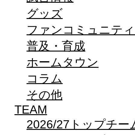
オフィシャルストア（実店舗）
グッズ
オンラインストア
ACADEMY
アカデミーについて
ファンコミュニティ
プロジェクト
コーチ&スタッフ
ジュニア
普及・育成
ジュニアユース
ユース
ホームタウン
練習拠点（ナラディーア）
SCHOOL
CLUB
コラム
2026/27 パートナー企業
パートナー募集
クラブ理念
その他
クラブ情報
サステナビリティ
TEAM
Web制作支援
応援プロジェクト
2026/27トップチー