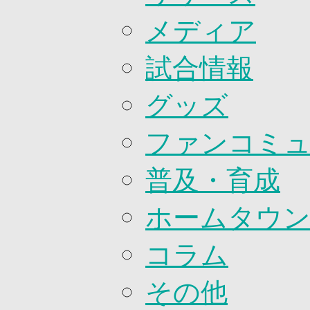
2026/27ファンコミュニティ
メディア
サポートショップ
GOODS
オフィシャルストア（実店舗）
試合情報
オンラインストア
ACADEMY
グッズ
アカデミーについて
プロジェクト
コーチ&スタッフ
ファンコミ
ジュニア
ジュニアユース
普及・育成
ユース
練習拠点（ナラディーア）
SCHOOL
ホームタウ
CLUB
2026/27 パートナー企業
パートナー募集
コラム
クラブ理念
クラブ情報
その他
サステナビリティ
Web制作支援