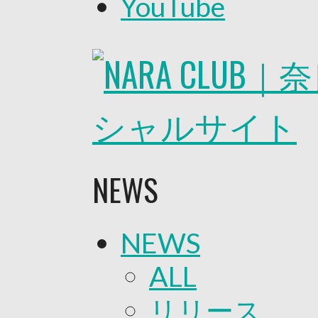
YouTube
2026/27トップチーム
2026/27トップチームスタッフ
ソシオス
バモス
チアダンススクール
ボランティアチーム「volundeer
ビクトリーロード
HOMEGAME
観戦ルール＆マナー
ホームゲーム運営管理規定
Jリーグ運営管理規定
NEWS
写真・動画使用ガイドライン
ロートフィールド奈良
SCHEDULE
2026/27
NEWS
練習見学時のファンサービスに
TICKET
奈良クラブ明治安田J3リーグ202
ALL
奈良クラブ明治安田Ｊ3リーグ 20
観戦ルール＆マナー
リリース
FANCOMMUNITY