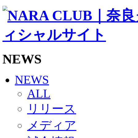
ソシオス
バモス
チアダンススクール
ボランティアチーム「volundeer」
ビクトリーロード
HOMEGAME
観戦ルール＆マナー
ホームゲーム運営管理規定
NEWS
Jリーグ運営管理規定
写真・動画使用ガイドライン
ロートフィールド奈良
SCHEDULE
NEWS
2026/27
練習見学時のファンサービスについて
ALL
TICKET
奈良クラブ明治安田J3リーグ2026/27シーズン試
リリース
奈良クラブ明治安田Ｊ3リーグ 2026/27シーズン
観戦ルール＆マナー
FANCOMMUNITY
メディア
2026/27ファンコミュニティ
サポートショップ
GOODS