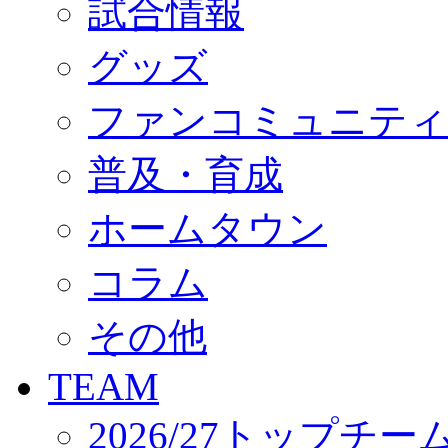
試合情報
オフィシャルストア（実店舗）
オンラインストア
ACADEMY
グッズ
アカデミーについて
プロジェクト
ファンコミュニティ
コーチ&スタッフ
ジュニア
ジュニアユース
普及・育成
ユース
練習拠点（ナラディーア）
ホームタウン
SCHOOL
CLUB
2026/27 パートナー企業
コラム
パートナー募集
クラブ理念
クラブ情報
その他
サステナビリティ
Web制作支援
TEAM
応援プロジェクト
2026/27トップチー