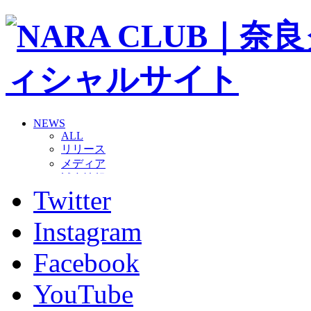
NEWS
ALL
リリース
メディア
試合情報
Twitter
グッズ
ファンコミュニティ
普及・育成
Instagram
ホームタウン
コラム
Facebook
その他
TEAM
YouTube
2026/27トップチーム
2026/27トップチームスタッフ