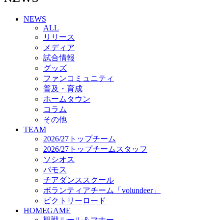
チアダンススクール
NEWS
ボランティアチーム「volundeer」
ALL
ビクトリーロード
リリース
HOMEGAME
メディア
観戦ルール＆マナー
試合情報
ホームゲーム運営管理規定
グッズ
Jリーグ運営管理規定
ファンコミュニティ
写真・動画使用ガイドライン
普及・育成
ロートフィールド奈良
ホームタウン
SCHEDULE
コラム
2026/27
練習見学時のファンサービスについて
その他
TICKET
TEAM
奈良クラブ明治安田J3リーグ2026/27シーズン試
2026/27トップチーム
合観戦チケット
2026/27トップチームスタッフ
奈良クラブ明治安田Ｊ3リーグ 2026/27シーズン
ソシオス
「鹿パス」
バモス
観戦ルール＆マナー
チアダンススクール
FANCOMMUNITY
ボランティアチーム「volundeer」
2026/27ファンコミュニティ
ビクトリーロード
サポートショップ
HOMEGAME
GOODS
観戦ルール＆マナー