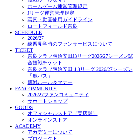
オフィシャルストア（実店舗）
ホームゲーム運営管理規定
オンラインストア
Jリーグ運営管理規定
ACADEMY
写真・動画使用ガイドライン
アカデミーについて
ロートフィールド奈良
プロジェクト
SCHEDULE
コーチ&スタッフ
2026/27
ジュニア
練習見学時のファンサービスについて
ジュニアユース
TICKET
奈良クラブ明治安田J3リーグ2026/27シーズン試
ユース
合観戦チケット
練習拠点（ナラディーア）
奈良クラブ明治安田Ｊ3リーグ 2026/27シーズン
SCHOOL
CLUB
「鹿パス」
2026/27 パートナー企業
観戦ルール＆マナー
パートナー募集
FANCOMMUNITY
クラブ理念
2026/27ファンコミュニティ
クラブ情報
サポートショップ
サステナビリティ
GOODS
オフィシャルストア（実店舗）
Web制作支援
オンラインストア
応援プロジェクト
ACADEMY
アカデミーについて
プロジェクト