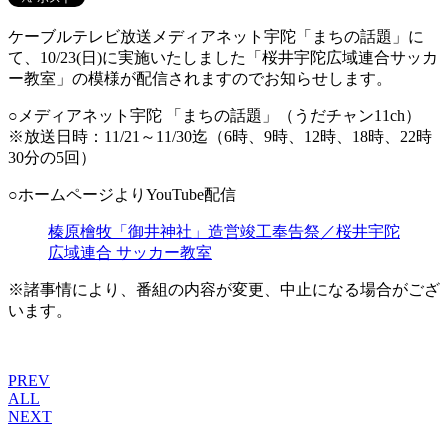
ケーブルテレビ放送メディアネット宇陀「まちの話題」に
て、10/23(日)に実施いたしました「桜井宇陀広域連合サッカ
ー教室」の模様が配信されますのでお知らせします。
○メディアネット宇陀 「まちの話題」（うだチャン11ch）
※放送日時：11/21～11/30迄（6時、9時、12時、18時、22時
30分の5回）
○ホームページよりYouTube配信
榛原檜牧「御井神社」造営竣工奉告祭／桜井宇陀
広域連合 サッカー教室
※諸事情により、番組の内容が変更、中止になる場合がござ
います。
PREV
ALL
NEXT