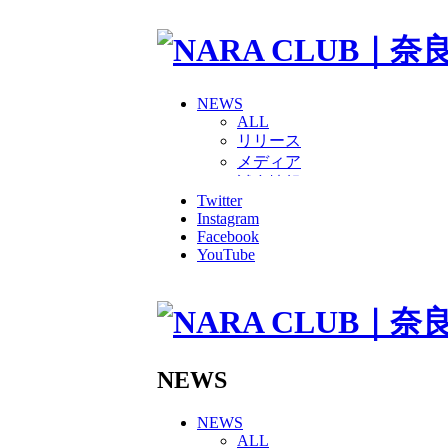
NEWS
ALL
リリース
メディア
試合情報
Twitter
グッズ
Instagram
ファンコミュニティ
Facebook
普及・育成
YouTube
ホームタウン
コラム
その他
TEAM
2026/27トップチーム
2026/27トップチームスタッ
NEWS
ソシオス
バモス
NEWS
チアダンススクール
ALL