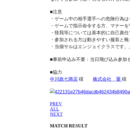
■注意
・ゲーム中の相手選手への危険行為は
・ゲームで指示命令する方、マナーを
・怪我等については基本的に自己責任
・参加される方は動きやすい服装と靴
・当個サルはエンジョイクラスです。
■事前申込み不要：当日飛び込み参加
■協力
中川政七商店
様
株式会社 粟
様
PREV
ALL
NEXT
MATCH RESULT