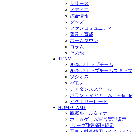
ボランティアチーム「volunde
リリース
ビクトリーロード
メディア
HOMEGAME
試合情報
観戦ルール＆マナー
グッズ
ホームゲーム運営管理規定
ファンコミュニティ
Jリーグ運営管理規定
普及・育成
写真・動画使用ガイドライン
ホームタウン
ロートフィールド奈良
コラム
SCHEDULE
その他
2026/27
TEAM
練習見学時のファンサービス
2026/27トップチーム
TICKET
2026/27トップチームスタッ
奈良クラブ明治安田J3リーグ2
ソシオス
奈良クラブ明治安田Ｊ3リーグ 
バモス
観戦ルール＆マナー
チアダンススクール
FANCOMMUNITY
ボランティアチーム「volunde
2026/27ファンコミュニティ
ビクトリーロード
サポートショップ
HOMEGAME
GOODS
観戦ルール＆マナー
オフィシャルストア（実店舗
ホームゲーム運営管理規定
オンラインストア
Jリーグ運営管理規定
ACADEMY
アカデミーについて
写真・動画使用ガイドライン