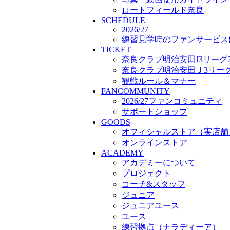
プロジェクト
ロートフィールド奈良
SCHEDULE
コーチ&スタッフ
2026/27
ジュニア
練習見学時のファンサービス
ジュニアユース
TICKET
ユース
奈良クラブ明治安田J3リーグ2
練習拠点（ナラディーア）
奈良クラブ明治安田Ｊ3リーグ 
SCHOOL
観戦ルール＆マナー
CLUB
FANCOMMUNITY
2026/27 パートナー企業
2026/27ファンコミュニティ
パートナー募集
サポートショップ
クラブ理念
GOODS
クラブ情報
オフィシャルストア（実店舗
サステナビリティ
オンラインストア
Web制作支援
ACADEMY
応援プロジェクト
アカデミーについて
プロジェクト
コーチ&スタッフ
ジュニア
ジュニアユース
ユース
練習拠点（ナラディーア）