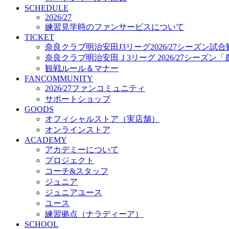
プロジェクト
SCHEDULE
コーチ&スタッフ
2026/27
練習見学時のファンサービスについて
ジュニア
TICKET
ジュニアユース
奈良クラブ明治安田J3リーグ2026/27シーズン試
ユース
奈良クラブ明治安田Ｊ3リーグ 2026/27シーズン
練習拠点（ナラディーア）
観戦ルール＆マナー
SCHOOL
FANCOMMUNITY
CLUB
2026/27ファンコミュニティ
2026/27 パートナー企業
サポートショップ
パートナー募集
GOODS
クラブ理念
オフィシャルストア（実店舗）
クラブ情報
オンラインストア
サステナビリティ
ACADEMY
Web制作支援
アカデミーについて
応援プロジェクト
プロジェクト
コーチ&スタッフ
ジュニア
ジュニアユース
ユース
練習拠点（ナラディーア）
SCHOOL