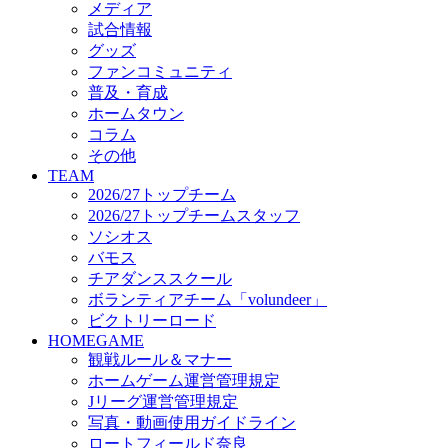
メディア
ビクトリーロード
試合情報
HOMEGAME
グッズ
観戦ルール＆マナー
ファンコミュニティ
ホームゲーム運営管理規定
普及・育成
Jリーグ運営管理規定
ホームタウン
写真・動画使用ガイドライン
コラム
ロートフィールド奈良
その他
SCHEDULE
TEAM
2026/27
2026/27トップチーム
練習見学時のファンサービスについて
2026/27トップチームスタッフ
TICKET
ソシオス
奈良クラブ明治安田J3リーグ2026/27シーズン試
バモス
奈良クラブ明治安田Ｊ3リーグ 2026/27シーズン
チアダンススクール
観戦ルール＆マナー
FANCOMMUNITY
ボランティアチーム「volundeer」
2026/27ファンコミュニティ
ビクトリーロード
サポートショップ
HOMEGAME
GOODS
観戦ルール＆マナー
オフィシャルストア（実店舗）
ホームゲーム運営管理規定
オンラインストア
Jリーグ運営管理規定
ACADEMY
写真・動画使用ガイドライン
アカデミーについて
ロートフィールド奈良