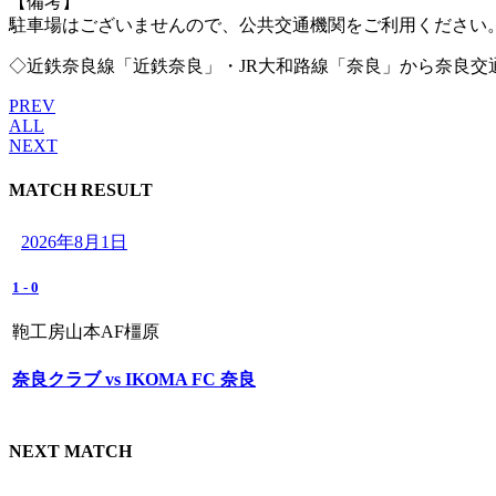
【備考】
駐車場はございませんので、公共交通機関をご利用ください
◇近鉄奈良線「近鉄奈良」・JR大和路線「奈良」から奈良交通バス
PREV
ALL
NEXT
MATCH RESULT
2026年8月1日
1
-
0
鞄工房山本AF橿原
奈良クラブ vs IKOMA FC 奈良
NEXT MATCH