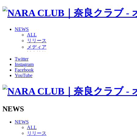
NEWS
ALL
リリース
メディア
試合情報
Twitter
グッズ
Instagram
ファンコミュニティ
Facebook
普及・育成
YouTube
ホームタウン
コラム
その他
TEAM
2026/27トップチーム
NEWS
2026/27トップチームスタッフ
ソシオス
NEWS
バモス
ALL
チアダンススクール
リリース
ボランティアチーム「volundeer」