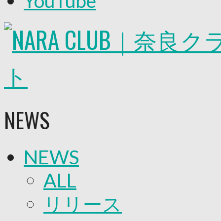
YouTube
2026/27トップチーム
2026/27トップチームスタッフ
ソシオス
バモス
チアダンススクール
ボランティアチーム「volundeer」
ビクトリーロード
HOMEGAME
観戦ルール＆マナー
ホームゲーム運営管理規定
NEWS
Jリーグ運営管理規定
写真・動画使用ガイドライン
ロートフィールド奈良
SCHEDULE
NEWS
2026/27
練習見学時のファンサービスについて
TICKET
ALL
奈良クラブ明治安田J3リーグ2026/27シーズン
奈良クラブ明治安田Ｊ3リーグ 2026/27シーズン
リリース
観戦ルール＆マナー
FANCOMMUNITY