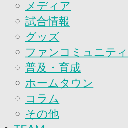
2026/27ファンコミュニティ
メディア
サポートショップ
GOODS
試合情報
オフィシャルストア（実店舗）
オンラインストア
ACADEMY
グッズ
アカデミーについて
プロジェクト
ファンコミュニティ
コーチ&スタッフ
ジュニア
ジュニアユース
普及・育成
ユース
練習拠点（ナラディーア）
ホームタウン
SCHOOL
CLUB
2026/27 パートナー企業
コラム
パートナー募集
クラブ理念
その他
クラブ情報
サステナビリティ
Web制作支援