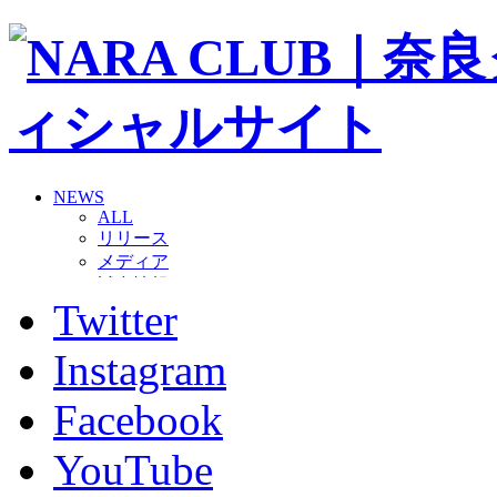
NEWS
ALL
リリース
メディア
試合情報
Twitter
グッズ
ファンコミュニティ
普及・育成
Instagram
ホームタウン
コラム
Facebook
その他
TEAM
YouTube
2026/27トップチーム
2026/27トップチームスタッフ