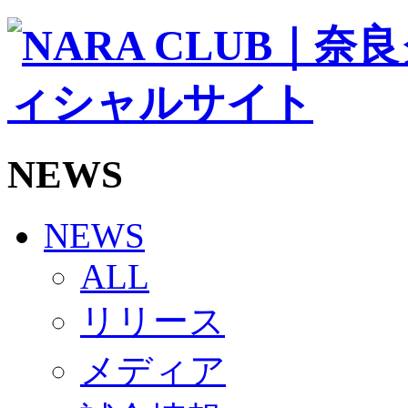
ソシオス
バモス
チアダンススクール
ボランティアチーム「volundeer」
ビクトリーロード
HOMEGAME
観戦ルール＆マナー
ホームゲーム運営管理規定
NEWS
Jリーグ運営管理規定
写真・動画使用ガイドライン
ロートフィールド奈良
SCHEDULE
NEWS
2026/27
練習見学時のファンサービスについて
ALL
TICKET
奈良クラブ明治安田J3リーグ2026/27シーズン試
リリース
奈良クラブ明治安田Ｊ3リーグ 2026/27シーズン
観戦ルール＆マナー
FANCOMMUNITY
メディア
2026/27ファンコミュニティ
サポートショップ
GOODS