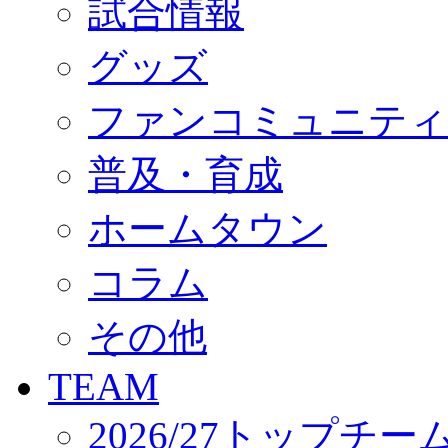
試合情報
オフィシャルストア（実店舗）
オンラインストア
ACADEMY
グッズ
アカデミーについて
プロジェクト
ファンコミュニティ
コーチ&スタッフ
ジュニア
ジュニアユース
普及・育成
ユース
練習拠点（ナラディーア）
ホームタウン
SCHOOL
CLUB
2026/27 パートナー企業
コラム
パートナー募集
クラブ理念
クラブ情報
その他
サステナビリティ
Web制作支援
TEAM
応援プロジェクト
2026/27トップチー