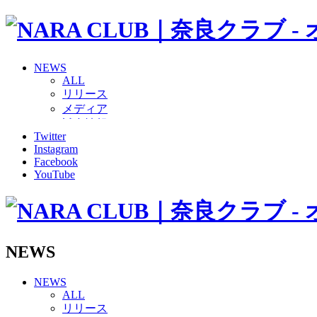
NEWS
ALL
リリース
メディア
試合情報
Twitter
グッズ
Instagram
ファンコミュニティ
Facebook
普及・育成
YouTube
ホームタウン
コラム
その他
TEAM
2026/27トップチーム
NEWS
2026/27トップチームスタッフ
ソシオス
NEWS
バモス
ALL
チアダンススクール
リリース
ボランティアチーム「volundeer」