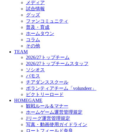
メディア
ビクトリーロード
試合情報
HOMEGAME
グッズ
観戦ルール＆マナー
ファンコミュニティ
ホームゲーム運営管理規定
普及・育成
Jリーグ運営管理規定
ホームタウン
写真・動画使用ガイドライン
コラム
ロートフィールド奈良
その他
SCHEDULE
TEAM
2026/27
2026/27トップチーム
練習見学時のファンサービスについて
2026/27トップチームスタッフ
TICKET
ソシオス
奈良クラブ明治安田J3リーグ2026/27シーズン試
バモス
奈良クラブ明治安田Ｊ3リーグ 2026/27シーズン
チアダンススクール
観戦ルール＆マナー
FANCOMMUNITY
ボランティアチーム「volundeer」
2026/27ファンコミュニティ
ビクトリーロード
サポートショップ
HOMEGAME
GOODS
観戦ルール＆マナー
オフィシャルストア（実店舗）
ホームゲーム運営管理規定
オンラインストア
Jリーグ運営管理規定
ACADEMY
写真・動画使用ガイドライン
アカデミーについて
ロートフィールド奈良