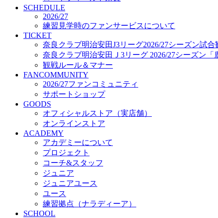
プロジェクト
SCHEDULE
コーチ&スタッフ
2026/27
練習見学時のファンサービスについて
ジュニア
TICKET
ジュニアユース
奈良クラブ明治安田J3リーグ2026/27シーズン試
ユース
奈良クラブ明治安田Ｊ3リーグ 2026/27シーズン
練習拠点（ナラディーア）
観戦ルール＆マナー
SCHOOL
FANCOMMUNITY
CLUB
2026/27ファンコミュニティ
2026/27 パートナー企業
サポートショップ
パートナー募集
GOODS
クラブ理念
オフィシャルストア（実店舗）
クラブ情報
オンラインストア
サステナビリティ
ACADEMY
Web制作支援
アカデミーについて
応援プロジェクト
プロジェクト
コーチ&スタッフ
ジュニア
ジュニアユース
ユース
練習拠点（ナラディーア）
SCHOOL