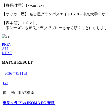
【身長/体重】177cm 73kg
【サッカー歴】 名古屋グランパスエイトU-18－中京大学※サ
【森本選手コメント】
「来シーズンも奈良クラブでプレーさせて頂くことになりまし
PREV
ALL
NEXT
MATCH RESULT
2026年8月1日
1
-
0
鞄工房山本AF橿原
奈良クラブ vs IKOMA FC 奈良