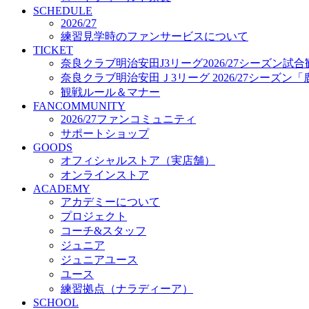
プロジェクト
SCHEDULE
コーチ&スタッフ
2026/27
練習見学時のファンサービスについて
ジュニア
TICKET
ジュニアユース
奈良クラブ明治安田J3リーグ2026/27シーズン試
ユース
奈良クラブ明治安田Ｊ3リーグ 2026/27シーズン
練習拠点（ナラディーア）
観戦ルール＆マナー
SCHOOL
FANCOMMUNITY
CLUB
2026/27ファンコミュニティ
2026/27 パートナー企業
サポートショップ
パートナー募集
GOODS
クラブ理念
オフィシャルストア（実店舗）
クラブ情報
オンラインストア
サステナビリティ
ACADEMY
Web制作支援
アカデミーについて
応援プロジェクト
プロジェクト
コーチ&スタッフ
ジュニア
ジュニアユース
ユース
練習拠点（ナラディーア）
SCHOOL