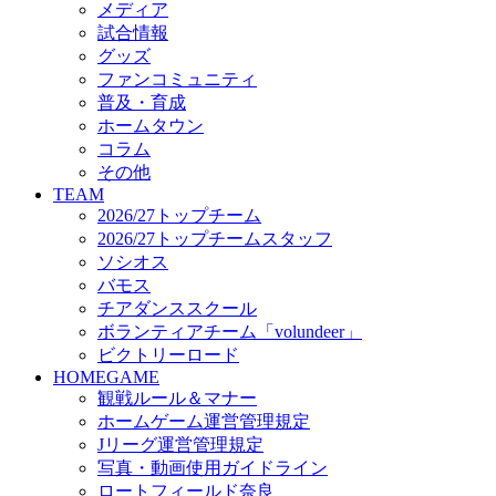
メディア
ビクトリーロード
試合情報
HOMEGAME
グッズ
観戦ルール＆マナー
ファンコミュニティ
ホームゲーム運営管理規定
普及・育成
Jリーグ運営管理規定
ホームタウン
写真・動画使用ガイドライン
コラム
ロートフィールド奈良
その他
SCHEDULE
TEAM
2026/27
2026/27トップチーム
練習見学時のファンサービスについて
2026/27トップチームスタッフ
TICKET
ソシオス
奈良クラブ明治安田J3リーグ2026/27シーズン試
バモス
奈良クラブ明治安田Ｊ3リーグ 2026/27シーズン
チアダンススクール
観戦ルール＆マナー
FANCOMMUNITY
ボランティアチーム「volundeer」
2026/27ファンコミュニティ
ビクトリーロード
サポートショップ
HOMEGAME
GOODS
観戦ルール＆マナー
オフィシャルストア（実店舗）
ホームゲーム運営管理規定
オンラインストア
Jリーグ運営管理規定
ACADEMY
写真・動画使用ガイドライン
アカデミーについて
ロートフィールド奈良