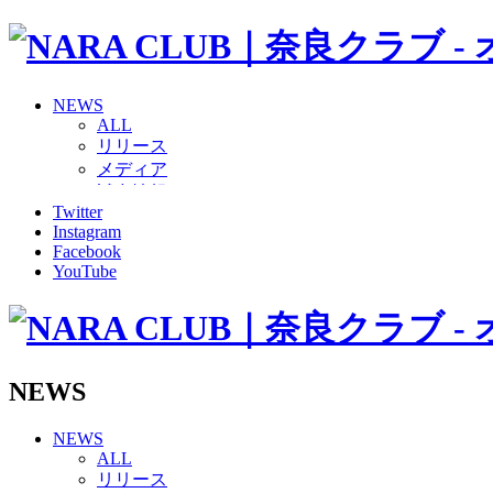
NEWS
ALL
リリース
メディア
試合情報
Twitter
グッズ
Instagram
ファンコミュニティ
Facebook
普及・育成
YouTube
ホームタウン
コラム
その他
TEAM
2026/27トップチーム
NEWS
2026/27トップチームスタッフ
ソシオス
NEWS
バモス
ALL
チアダンススクール
リリース
ボランティアチーム「volundeer」