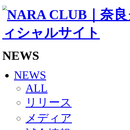
ソシオス
バモス
チアダンススクール
ボランティアチーム「volundeer」
ビクトリーロード
HOMEGAME
観戦ルール＆マナー
ホームゲーム運営管理規定
NEWS
Jリーグ運営管理規定
写真・動画使用ガイドライン
ロートフィールド奈良
SCHEDULE
NEWS
2026/27
練習見学時のファンサービスについて
ALL
TICKET
奈良クラブ明治安田J3リーグ2026/27シーズン試
リリース
奈良クラブ明治安田Ｊ3リーグ 2026/27シーズン
観戦ルール＆マナー
FANCOMMUNITY
メディア
2026/27ファンコミュニティ
サポートショップ
GOODS