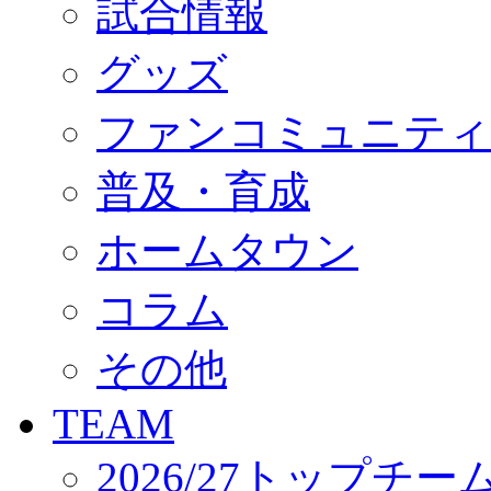
試合情報
オフィシャルストア（実店舗）
オンラインストア
ACADEMY
グッズ
アカデミーについて
プロジェクト
ファンコミュニティ
コーチ&スタッフ
ジュニア
ジュニアユース
普及・育成
ユース
練習拠点（ナラディーア）
ホームタウン
SCHOOL
CLUB
2026/27 パートナー企業
コラム
パートナー募集
クラブ理念
クラブ情報
その他
サステナビリティ
Web制作支援
TEAM
応援プロジェクト
2026/27トップチー