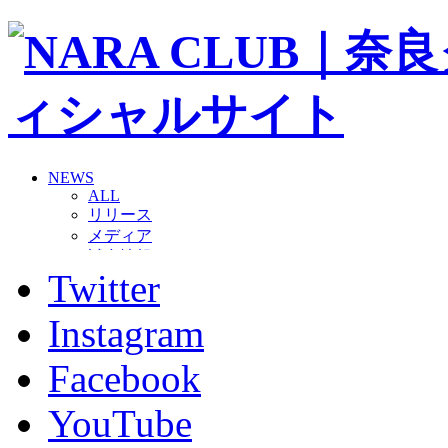
NEWS
ALL
リリース
メディア
試合情報
Twitter
グッズ
ファンコミュニティ
普及・育成
Instagram
ホームタウン
コラム
Facebook
その他
TEAM
YouTube
2026/27トップチーム
2026/27トップチームスタッフ